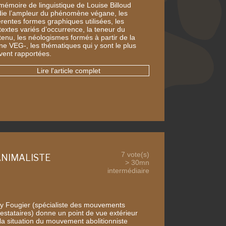
mémoire de linguistique de Louise Billoud
die l’ampleur du phénomène végane, les
érentes formes graphiques utilisées, les
textes variés d’occurrence, la teneur du
tenu, les néologismes formés à partir de la
ine VEG-, les thématiques qui y sont le plus
vent rapportées.
Lire l'article complet
7 vote(s)
ANIMALISTE
> 30mn
intermédiaire
y Fougier (spécialiste des mouvements
testataires) donne un point de vue extérieur
 la situation du mouvement abolitionniste