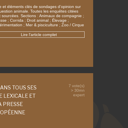
te et éléments clés de sondages d’opinion sur
question animale. Toutes les enquêtes citées
t sourcées. Sections : Animaux de compagnie ;
se ; Corrida ; Droit animal ; Élevage ;
érimentation ; Mer & pisciculture ; Zoo / Cirque
Lire l'article complet
7 vote(s)
ANS TOUS SES
> 30mn
expert
E LEXICALE ET
A PRESSE
ROPÉENNE