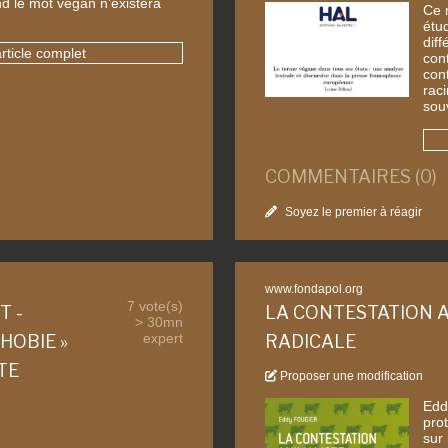
nd le mot vegan n’existera
Ce 
étu
diff
article complet
con
con
rac
sou
COMMENTAIRES (0)
Soyez le premier à réagir
www.fondapol.org
7 vote(s)
T -
LA CONTESTATION 
> 30mn
expert
HOBIE »
RADICALE
TE
Proposer une modification
Edd
pro
sur