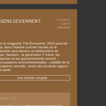
6 vote(s)
 GENS DEVIENNENT-
< 15mn
débutant
on le magazine The Economist, 2019 pourrait
rer dans l’histoire comme l’année où le
anisme sera devenu un phénomène de
se. Sections : la génération Y mène, les
reprises et les gouvernements suivent ;
occupations environnementales ; visibilité de la
traitance animale ; essor des produits vegans ;
nt santé
Lire l'article complet
r 2019 - 17:11
 ouvert les yeux et finalement compris des