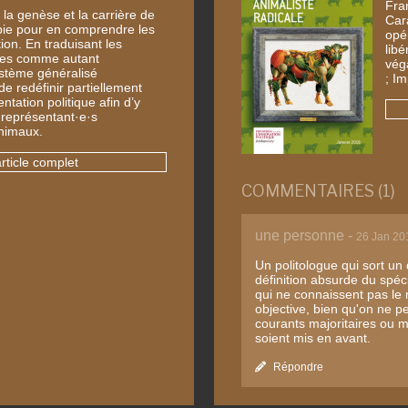
Fra
 la genèse et la carrière de
Car
bie pour en comprendre les
opé
ion. En traduisant les
lib
ées comme autant
vég
ystème généralisé
; Im
 de redéfinir partiellement
ntation politique afin d’y
 représentant·e·s
nimaux.
article complet
COMMENTAIRES (1)
une personne -
26 Jan 20
Un politologue qui sort un
définition absurde du spéc
qui ne connaissent pas le
objective, bien qu'on ne p
courants majoritaires ou mi
soient mis en avant.
Répondre