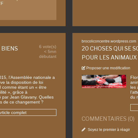
TF
brocoliconcentre.wordpress.com
6 vote(s)
 BIENS
20 CHOSES QUI SE 
< 5mn
débutant
POUR LES ANIMAUX 
Proposer une modification
015, l’Assemblée nationale a
Flo
ive la disposition de loi
ani
al comme étant un « être
les
lité », grâce à
l’at
 par Jean Glavany. Quelles
du 
es de ce changement ?
article complet
COMMENTAIRES (0)
Soyez le premier à réagir