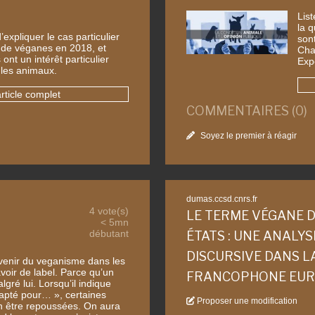
Lis
la 
expliquer le cas particulier
son
% de véganes en 2018, et
Chas
 ont un intérêt particulier
Exp
 les animaux.
article complet
COMMENTAIRES (0)
Soyez le premier à réagir
dumas.ccsd.cnrs.fr
4 vote(s)
LE TERME VÉGANE D
< 5mn
débutant
ÉTATS : UNE ANALYS
DISCURSIVE DANS L
’avenir du veganisme dans les
voir de label. Parce qu’un
FRANCOPHONE EU
lgré lui. Lorsqu’il indique
adapté pour… », certaines
Proposer une modification
 être repoussées. On aura