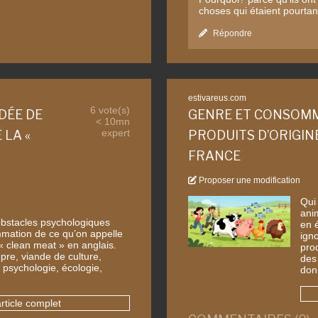
choses qui étaient pourtan
Répondre
estivareus.com
6 vote(s)
DÉE DE
GENRE ET CONSOMM
< 10mn
expert
 LA «
PRODUITS D’ORIGIN
FRANCE
Proposer une modification
Qui
ani
 obstacles psychologiques
en é
mation de ce qu’on appelle
igno
 « clean meat » en anglais.
prod
pre, viande de culture,
des 
 psychologie, écologie,
don
article complet