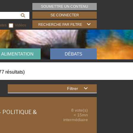
SOUMETTRE UN CONTENU
SE CONNECTER
RECHERCHE PAR FILTRE
xtes
Vidéos
ALIMENTATION
DÉBATS
77
résultats
)
Filtrer
8 vote(s)
- POLITIQUE &
< 15mn
intermédiaire