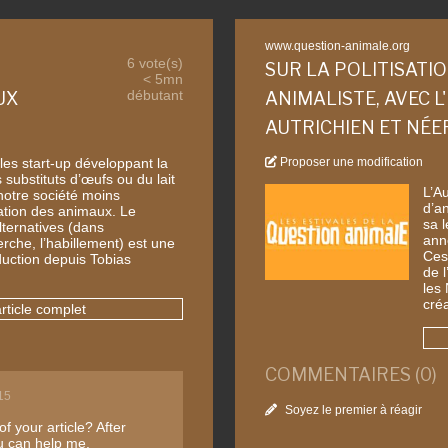
www.question-animale.org
6 vote(s)
SUR LA POLITISAT
< 5mn
débutant
UX
ANIMALISTE, AVEC 
AUTRICHIEN ET NÉE
 les start-up développant la
Proposer une modification
 substituts d’œufs ou du lait
L’Au
 notre société moins
d’a
sation des animaux. Le
sa 
ternatives (dans
ann
herche, l’habillement) est une
Ces
duction depuis Tobias
de l
les 
créa
article complet
COMMENTAIRES (0)
15
Soyez le premier à réagir
f your article? After
ou can help me.