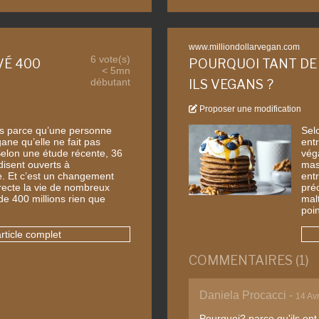
www.milliondollarvegan.com
6 vote(s)
VÉ 400
POURQUOI TANT DE
< 5mn
débutant
ILS VEGANS ?
Proposer une modification
pas parce qu’une personne
Sel
ane qu’elle ne fait pas
ent
Selon une étude récente, 36
vég
isent ouverts à
mas
le. Et c’est un changement
ent
recte la vie de nombreux
pré
e 400 millions rien que
mal
poi
article complet
COMMENTAIRES (1)
Daniela Procacci -
14 Av
Pourquoi? parce qu'ils ont