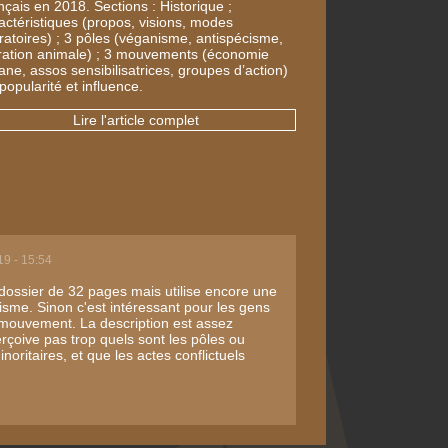
nçais en 2018. Sections : Historique ;
actéristiques (propos, visions, modes
ratoires) ; 3 pôles (véganisme, antispécisme,
ération animale) ; 3 mouvements (économie
ane, assos sensibilisatrices, groupes d’action)
popularité et influence.
Lire l'article complet
19 - 15:54
 dossier de 32 pages mais utilise encore une
isme. Sinon c'est intéressant pour les gens
 mouvement. La description est assez
erçoive pas trop quels sont les pôles ou
noritaires, et que les actes conflictuels