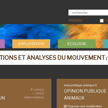
Médias
Te
EXPLOITATION
ÉCOLOGIE
TIONS ET ANALYSES DU MOUVEMENT
(
www.politique-animaux.fr
8 vote(s)
OPINION PUBLIQUE 
< 10mn
intermédiaire
UN
ANIMAUX
Proposer une modification