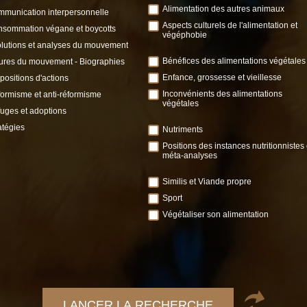
Alimentation des autres animaux
munication interpersonnelle
Aspects culturels de l'alimentation et
sommation végane et boycotts
végéphobie
lutions et analyses du mouvement
Bénéfices des alimentations végétales
ures du mouvement - Biographies
Enfance, grossesse et vieillesse
positions d'actions
Inconvénients des alimentations
ormisme et anti-réformisme
végétales
uges et adoptions
atégies
Nutriments
Positions des instances nutritionnistes 
méta-analyses
Similis et Viande propre
Sport
Végétaliser son alimentation
LANCER LA RECHERCHE