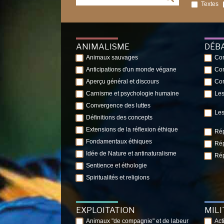
Textes
ANIMALISME
DÉB
Animaux sauvages
Con
Anticipations d'un monde végane
Con
Aperçu général et discours
Con
Carnisme et psychologie humaine
Les
Convergence des luttes
Les
Définitions des concepts
Extensions de la réflexion éthique
Rép
Fondamentaux éthiques
Rép
Idée de Nature et antinaturalisme
Rép
Sentience et éthologie
Spiritualités et religions
EXPLOITATION
MIL
Animaux "de compagnie" et de labeur
Act