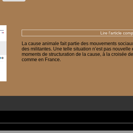
Lire l'article comp
La cause animale fait partie des mouvements socia
des militantes. Une telle situation n’est pas nouvel
moments de structuration de la cause, à la croisée des
comme en France.