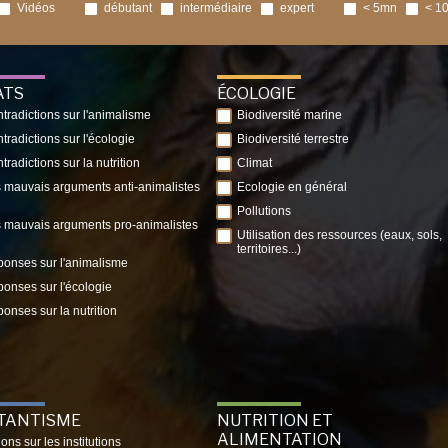
Vidéos
débutant
intermédiaire
expert
< 5mn
< 1
ATS
ÉCOLOGIE
tradictions sur l'animalisme
Biodiversité marine
tradictions sur l'écologie
Biodiversité terrestre
tradictions sur la nutrition
Climat
 mauvais arguments anti-animalistes
Ecologie en général
Pollutions
 mauvais arguments pro-animalistes
Utilisation des ressources (eaux, sols,
territoires...)
onses sur l'animalisme
onses sur l'écologie
onses sur la nutrition
ITANTISME
NUTRITION ET
ALIMENTATION
ions sur les institutions