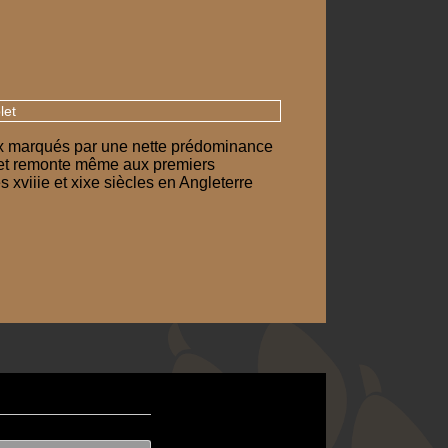
let
ux marqués par une nette prédominance
le et remonte même aux premiers
 xviiie et xixe siècles en Angleterre