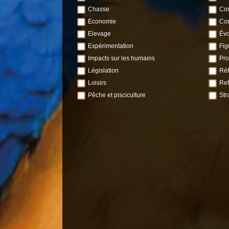
Chasse
Com
Economie
Con
Elevage
Évo
Expérimentation
Fig
Impacts sur les humains
Pro
Législation
Réf
Loisirs
Ref
Pêche et pisciculture
Str