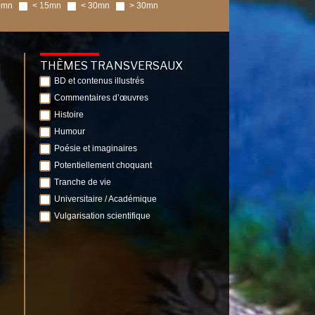
0mn
< 15mn
< 30mn
> 30mn
THÈMES TRANSVERSAUX
BD et contenus illustrés
Commentaires d’œuvres
Histoire
Humour
Poésie et imaginaires
Potentiellement choquant
Tranche de vie
Universitaire / Académique
Vulgarisation scientifique