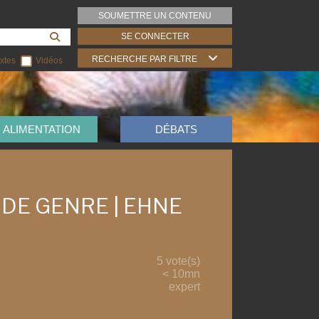
SOUMETTRE UN CONTENU
SE CONNECTER
RECHERCHE PAR FILTRE
xtes
Vidéos
ALIMENTATION
DÉBATS
 DE GENRE | EHNE
5 vote(s)
< 10mn
expert