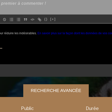
{}
[+]
our réduire les indésirables.
En savoir plus sur la façon dont les données de vos co
RECHERCHE AVANCÉE
Public
Durée