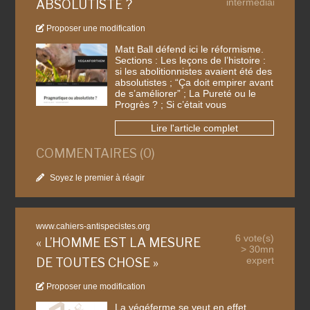
intermédiaire
ABSOLUTISTE ?
Proposer une modification
Matt Ball défend ici le réformisme.
Sections : Les leçons de l’histoire :
si les abolitionnistes avaient été des
absolutistes ; “Ça doit empirer avant
de s’améliorer” ; La Pureté ou le
Progrès ? ; Si c’était vous
Lire l'article complet
COMMENTAIRES (0)
Soyez le premier à réagir
www.cahiers-antispecistes.org
6 vote(s)
« L’HOMME EST LA MESURE
> 30mn
expert
DE TOUTES CHOSE »
Proposer une modification
La végéferme se veut en effet