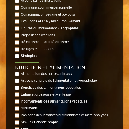
Actions sur les institutions
Communication interpersonnelle
Consommation végane et boycotts
Évolutions et analyses du mouvement
Figures du mouvement - Biographies
Propositions d'actions
Réformisme et anti-réformisme
Refuges et adoptions
Stratégies
NUTRITION ET ALIMENTATION
Alimentation des autres animaux
Aspects culturels de l'alimentation et végéphobie
Bénéfices des alimentations végétales
Enfance, grossesse et vieillesse
Inconvénients des alimentations végétales
Nutriments
Positions des instances nutritionnistes et méta-analyses
Similis et Viande propre