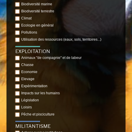
Biodiversité marine
Biodiversité terrestre
Climat
Ecologie en général
Pollutions
Utilisation des ressources (eaux, sols, territoires...)
EXPLOITATION
Animaux "de compagnie" et de labeur
Chasse
Economie
Elevage
Expérimentation
Impacts sur les humains
Législation
Loisirs
Pêche et pisciculture
MILITANTISME