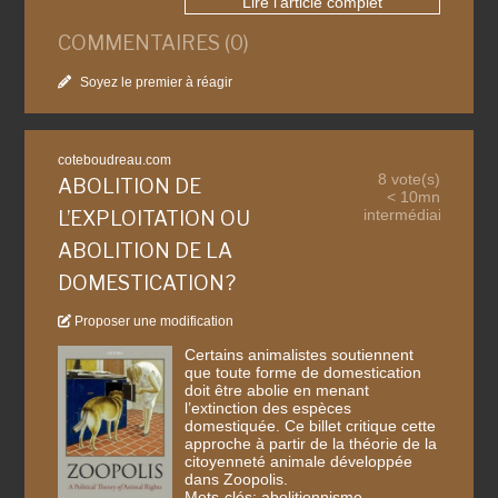
Lire l'article complet
COMMENTAIRES (0)
Soyez le premier à réagir
coteboudreau.com
8 vote(s)
ABOLITION DE
< 10mn
intermédiaire
L’EXPLOITATION OU
ABOLITION DE LA
DOMESTICATION?
Proposer une modification
Certains animalistes soutiennent
que toute forme de domestication
doit être abolie en menant
l’extinction des espèces
domestiquée. Ce billet critique cette
approche à partir de la théorie de la
citoyenneté animale développée
dans Zoopolis.
Mots-clés: abolitionnisme,