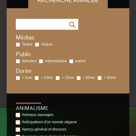
RECHERCHE AVANCÉE
Médias
Textes
Vidéos
Public
débutant
intermédiaire
expert
Durée
< 5mn
< 10mn
< 15mn
< 30mn
> 30mn
ANIMALISME
Animaux sauvages
Anticipations d'un monde végane
Aperçu général et discours