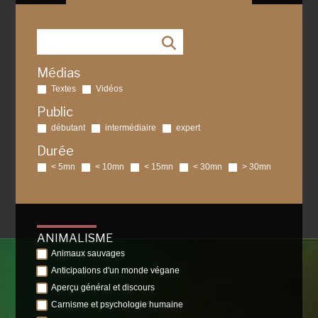
Médias
Textes
Vidéos
Public
débutant
intermédiaire
expert
Durée
< 5mn
< 10mn
< 15mn
< 30mn
> 30mn
ANIMALISME
Animaux sauvages
Anticipations d'un monde végane
Aperçu général et discours
Carnisme et psychologie humaine