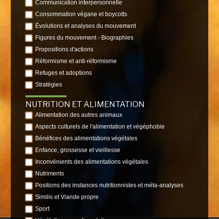
Communication interpersonnelle
Consommation végane et boycotts
Évolutions et analyses du mouvement
Figures du mouvement - Biographies
Propositions d'actions
Réformisme et anti-réformisme
Refuges et adoptions
Stratégies
NUTRITION ET ALIMENTATION
Alimentation des autres animaux
Aspects culturels de l'alimentation et végéphobie
Bénéfices des alimentations végétales
Enfance, grossesse et vieillesse
Inconvénients des alimentations végétales
Nutriments
Positions des instances nutritionnistes et méta-analyses
Similis et Viande propre
Sport