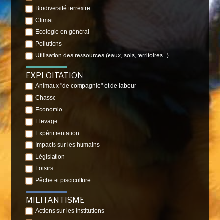
Biodiversité terrestre
Climat
Ecologie en général
Pollutions
Utilisation des ressources (eaux, sols, territoires...)
EXPLOITATION
Animaux "de compagnie" et de labeur
Chasse
Economie
Elevage
Expérimentation
Impacts sur les humains
Législation
Loisirs
Pêche et pisciculture
MILITANTISME
Actions sur les institutions