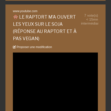
www.youtube.com
7 vote(s)
LE RAPTORT M'A OUVERT
< 15mn
intermédiaire
LES YEUX SUR LE SOJA
(RÉPONSE AU RAPTORT ET À
PAS VEGAN)
Proposer une modification