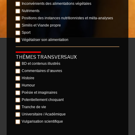
Inconvénients des alimentations végétales
Nutriments
Positions des instances nutritionnistes et méta-analyses
Similis et Viande propre
Sport
Végétaliser son alimentation
THÈMES TRANSVERSAUX
BD et contenus illustrés
Commentaires d’œuvres
Histoire
Humour
Poésie et imaginaires
Potentiellement choquant
Tranche de vie
Universitaire / Académique
Vulgarisation scientifique