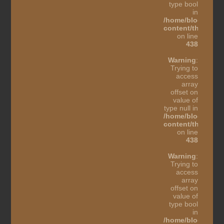
type bool
in
/home/blogothes
content/themes/b
on line
438
Warning
:
Trying to
access
array
offset on
value of
type null in
/home/blogothes
content/themes/b
on line
438
Warning
:
Trying to
access
array
offset on
value of
type bool
in
/home/blogothes