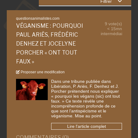
Filtrer
questionsanimalistes.com
9 vote(s)
VÉGANISME : POURQUOI
< 15mn
intermédiaire
PAUL ARIÈS, FRÉDÉRIC
DENHEZ ET JOCELYNE
PORCHER « ONT TOUT
FAUX »
Proposer une modification
Dans une tribune publiée dans
Libération, P. Ariès, F. Denhez et J.
Porcher prétendent nous expliquer
« pourquoi les végans (sic) ont tout
faux. » Ce texte révèle une
incompréhension profonde de ce
que sont l’antispécisme et le
véganisme. Mise au point.
Lire l'article complet
COMMENTAIRES (0)