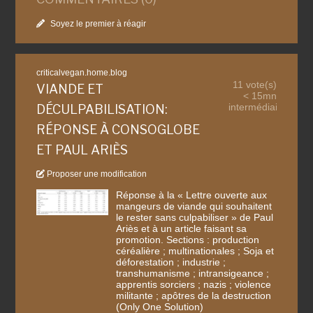
Soyez le premier à réagir
criticalvegan.home.blog
11 vote(s)
VIANDE ET
< 15mn
intermédiaire
DÉCULPABILISATION:
RÉPONSE À CONSOGLOBE
ET PAUL ARIÈS
Proposer une modification
Réponse à la « Lettre ouverte aux
mangeurs de viande qui souhaitent
le rester sans culpabiliser » de Paul
Ariès et à un article faisant sa
promotion. Sections : production
céréalière ; multinationales ; Soja et
déforestation ; industrie ;
transhumanisme ; intransigeance ;
apprentis sorciers ; nazis ; violence
militante ; apôtres de la destruction
(Only One Solution)