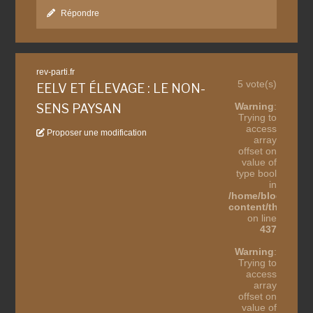
Répondre
rev-parti.fr
5 vote(s)
EELV ET ÉLEVAGE : LE NON-
Warning
:
SENS PAYSAN
Trying to
access
Proposer une modification
array
offset on
value of
type bool
in
/home/blogothes
content/themes/b
on line
437
Warning
:
Trying to
access
array
offset on
value of