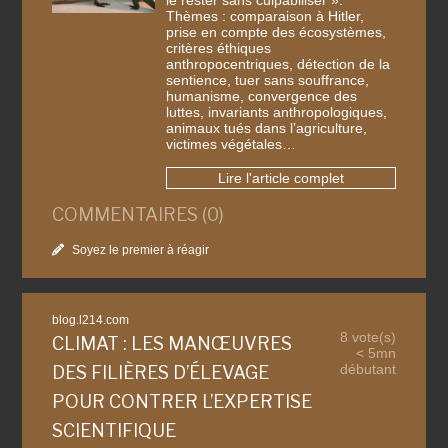
le rester sans culpabiliser ».
Thèmes : comparaison à Hitler,
prise en compte des écosystèmes,
critères éthiques
anthropocentriques, détection de la
sentience, tuer sans souffrance,
humanisme, convergence des
luttes, invariants anthropologiques,
animaux tués dans l’agriculture,
victimes végétales…
Lire l'article complet
COMMENTAIRES (0)
Soyez le premier à réagir
blog.l214.com
8 vote(s)
CLIMAT : LES MANŒUVRES
< 5mn
débutant
DES FILIÈRES D’ÉLEVAGE
POUR CONTRER L’EXPERTISE
SCIENTIFIQUE