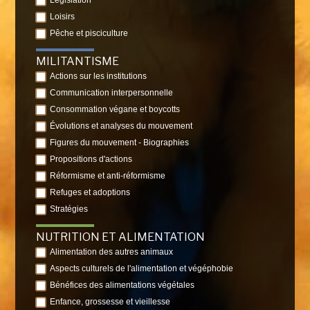
Législation
Loisirs
Pêche et pisciculture
MILITANTISME
Actions sur les institutions
Communication interpersonnelle
Consommation végane et boycotts
Évolutions et analyses du mouvement
Figures du mouvement - Biographies
Propositions d'actions
Réformisme et anti-réformisme
Refuges et adoptions
Stratégies
NUTRITION ET ALIMENTATION
Alimentation des autres animaux
Aspects culturels de l'alimentation et végéphobie
Bénéfices des alimentations végétales
Enfance, grossesse et vieillesse