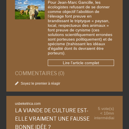
Pour Jean-Marc Gancille, les
écologistes refusant de se donner
comme objectif l’abolition de
l’élevage font preuve en
brandissant le triptyque « paysan,
local, respectueux des animaux »
font preuve de cynisme (ces
solutions scientifiquement erronées
sont porteuses politiquement) et de
spécisme (trahissant les idéaux
d’égalité dont ils devraient être
porteurs).
Lire l'article complet
COMMENTAIRES (0)
Soyez le premier à réagir
usbeketrica.com
5 vote(s)
LA VIANDE DE CULTURE EST-
< 10mn
intermédiaire
ELLE VRAIMENT UNE FAUSSE
BONNE IDÉE ?