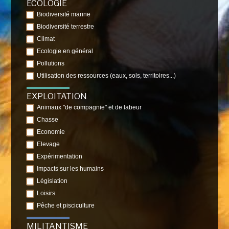
ÉCOLOGIE
Biodiversité marine
Biodiversité terrestre
Climat
Ecologie en général
Pollutions
Utilisation des ressources (eaux, sols, territoires...)
EXPLOITATION
Animaux "de compagnie" et de labeur
Chasse
Economie
Elevage
Expérimentation
Impacts sur les humains
Législation
Loisirs
Pêche et pisciculture
MILITANTISME