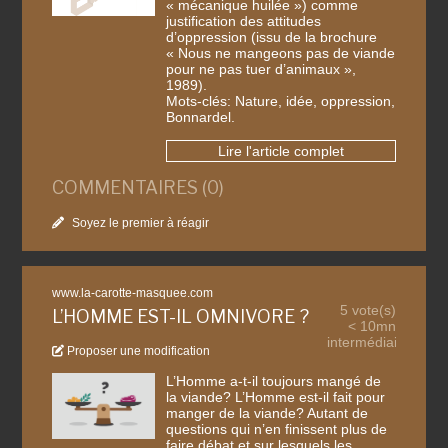
« mécanique huilée ») comme
justification des attitudes
d’oppression (issu de la brochure
« Nous ne mangeons pas de viande
pour ne pas tuer d’animaux »,
1989).
Mots-clés: Nature, idée, oppression,
Bonnardel.
Lire l'article complet
COMMENTAIRES (0)
Soyez le premier à réagir
www.la-carotte-masquee.com
5 vote(s)
L’HOMME EST-IL OMNIVORE ?
< 10mn
intermédiaire
Proposer une modification
L’Homme a-t-il toujours mangé de
la viande? L’Homme est-il fait pour
manger de la viande? Autant de
questions qui n’en finissent plus de
faire débat et sur lesquels les