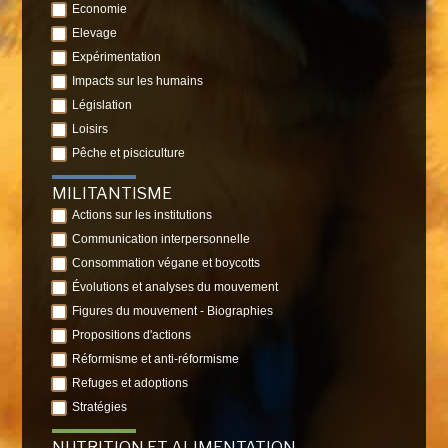
Economie
Elevage
Expérimentation
Impacts sur les humains
Législation
Loisirs
Pêche et pisciculture
MILITANTISME
Actions sur les institutions
Communication interpersonnelle
Consommation végane et boycotts
Évolutions et analyses du mouvement
Figures du mouvement - Biographies
Propositions d'actions
Réformisme et anti-réformisme
Refuges et adoptions
Stratégies
NUTRITION ET ALIMENTATION