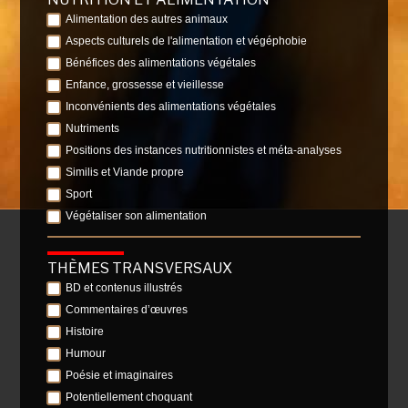
Alimentation des autres animaux
Aspects culturels de l'alimentation et végéphobie
Bénéfices des alimentations végétales
Enfance, grossesse et vieillesse
Inconvénients des alimentations végétales
Nutriments
Positions des instances nutritionnistes et méta-analyses
Similis et Viande propre
Sport
Végétaliser son alimentation
THÈMES TRANSVERSAUX
BD et contenus illustrés
Commentaires d’œuvres
Histoire
Humour
Poésie et imaginaires
Potentiellement choquant