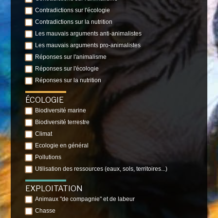
Contradictions sur l'écologie
Contradictions sur la nutrition
Les mauvais arguments anti-animalistes
Les mauvais arguments pro-animalistes
Réponses sur l'animalisme
Réponses sur l'écologie
Réponses sur la nutrition
ÉCOLOGIE
Biodiversité marine
Biodiversité terrestre
Climat
Ecologie en général
Pollutions
Utilisation des ressources (eaux, sols, territoires...)
EXPLOITATION
Animaux "de compagnie" et de labeur
Chasse