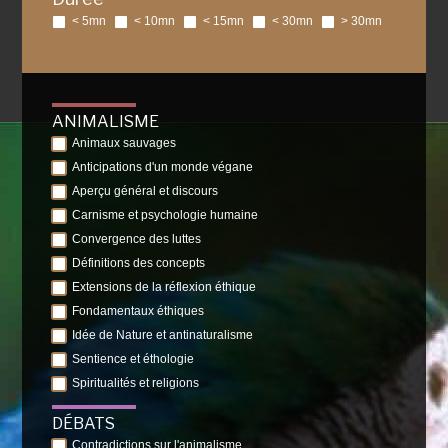
< 5mn
< 10mn
< 15mn
< 30mn
> 30mn
ANIMALISME
Animaux sauvages
Anticipations d'un monde végane
Aperçu général et discours
Carnisme et psychologie humaine
Convergence des luttes
Définitions des concepts
Extensions de la réflexion éthique
Fondamentaux éthiques
Idée de Nature et antinaturalisme
Sentience et éthologie
Spiritualités et religions
DÉBATS
Contradictions sur l'animalisme