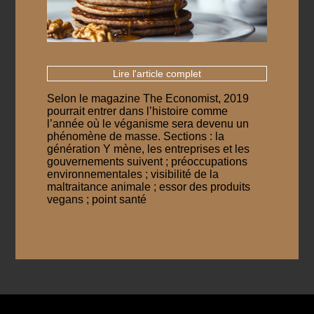
Lire l'article complet
Selon le magazine The Economist, 2019
pourrait entrer dans l’histoire comme
l’année où le véganisme sera devenu un
phénomène de masse. Sections : la
génération Y mène, les entreprises et les
gouvernements suivent ; préoccupations
environnementales ; visibilité de la
maltraitance animale ; essor des produits
vegans ; point santé