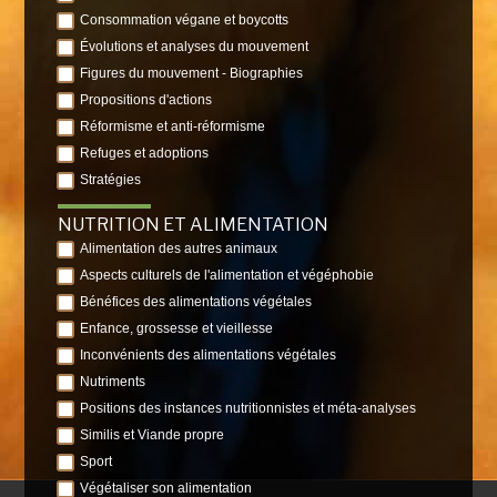
Consommation végane et boycotts
Évolutions et analyses du mouvement
Figures du mouvement - Biographies
Propositions d'actions
Réformisme et anti-réformisme
Refuges et adoptions
Stratégies
NUTRITION ET ALIMENTATION
Alimentation des autres animaux
Aspects culturels de l'alimentation et végéphobie
Bénéfices des alimentations végétales
Enfance, grossesse et vieillesse
Inconvénients des alimentations végétales
Nutriments
Positions des instances nutritionnistes et méta-analyses
Similis et Viande propre
Sport
Végétaliser son alimentation