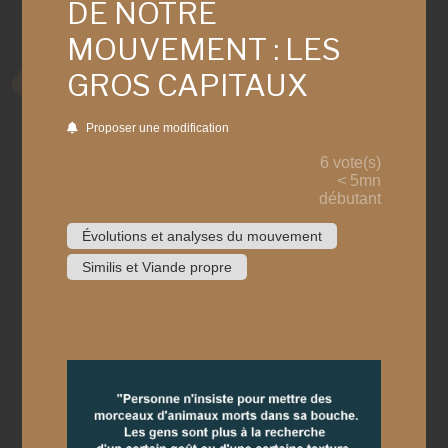
DE NOTRE
MOUVEMENT : LES
GROS CAPITAUX
Proposer une modification
6 vote(s)
< 5mn
débutant
Évolutions et analyses du mouvement
Similis et Viande propre