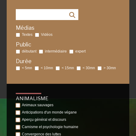
Médias
Textes
Vidéos
Public
débutant
intermédiaire
expert
Durée
< 5mn
< 10mn
< 15mn
< 30mn
> 30mn
ANIMALISME
Animaux sauvages
Anticipations d'un monde végane
Aperçu général et discours
Carnisme et psychologie humaine
Convergence des luttes