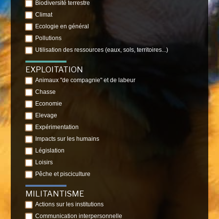
Biodiversité terrestre
Climat
Ecologie en général
Pollutions
Utilisation des ressources (eaux, sols, territoires...)
EXPLOITATION
Animaux "de compagnie" et de labeur
Chasse
Economie
Elevage
Expérimentation
Impacts sur les humains
Législation
Loisirs
Pêche et pisciculture
MILITANTISME
Actions sur les institutions
Communication interpersonnelle