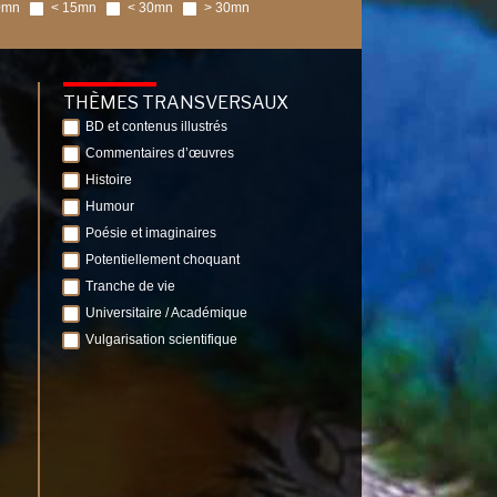
0mn
< 15mn
< 30mn
> 30mn
THÈMES TRANSVERSAUX
BD et contenus illustrés
Commentaires d’œuvres
Histoire
Humour
Poésie et imaginaires
Potentiellement choquant
Tranche de vie
Universitaire / Académique
Vulgarisation scientifique