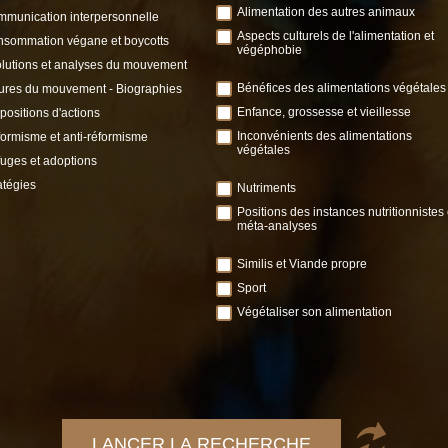
Alimentation des autres animaux
munication interpersonnelle
Aspects culturels de l'alimentation et
sommation végane et boycotts
végéphobie
lutions et analyses du mouvement
Bénéfices des alimentations végétales
ures du mouvement - Biographies
Enfance, grossesse et vieillesse
positions d'actions
Inconvénients des alimentations
ormisme et anti-réformisme
végétales
uges et adoptions
atégies
Nutriments
Positions des instances nutritionnistes 
méta-analyses
Similis et Viande propre
Sport
Végétaliser son alimentation
LANCER LA RECHERCHE