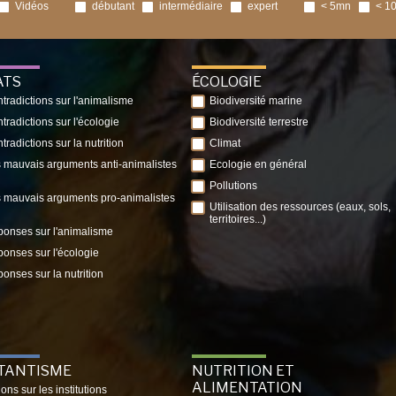
Vidéos
débutant
intermédiaire
expert
< 5mn
< 1
ATS
ÉCOLOGIE
tradictions sur l'animalisme
Biodiversité marine
tradictions sur l'écologie
Biodiversité terrestre
tradictions sur la nutrition
Climat
 mauvais arguments anti-animalistes
Ecologie en général
Pollutions
 mauvais arguments pro-animalistes
Utilisation des ressources (eaux, sols,
territoires...)
onses sur l'animalisme
onses sur l'écologie
onses sur la nutrition
ITANTISME
NUTRITION ET
ALIMENTATION
ions sur les institutions