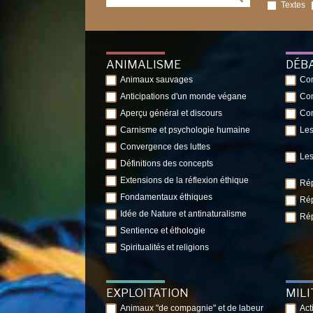
Textes
ANIMALISME
DÉB
Animaux sauvages
Con
Anticipations d'un monde végane
Con
Aperçu général et discours
Con
Carnisme et psychologie humaine
Les
Convergence des luttes
Les
Définitions des concepts
Extensions de la réflexion éthique
Rép
Fondamentaux éthiques
Rép
Idée de Nature et antinaturalisme
Rép
Sentience et éthologie
Spiritualités et religions
EXPLOITATION
MIL
Animaux "de compagnie" et de labeur
Act