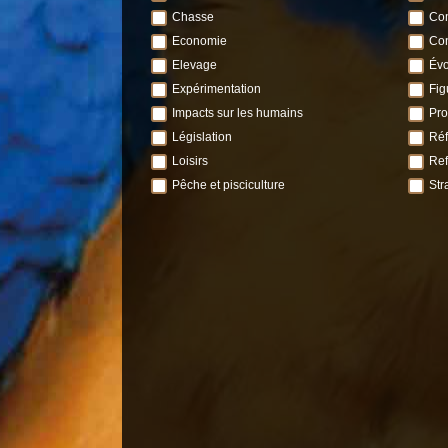
Chasse
Com
Economie
Con
Elevage
Évo
Expérimentation
Fig
Impacts sur les humains
Pro
Législation
Réf
Loisirs
Ref
Pêche et pisciculture
Str