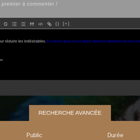
{}
[+]
our réduire les indésirables.
En savoir plus sur la façon dont les données de vos co
RECHERCHE AVANCÉE
Public
Durée