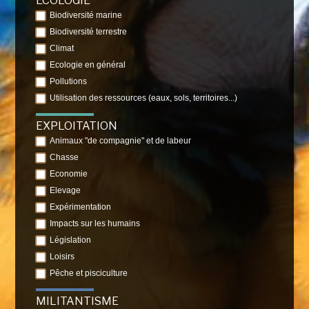
ÉCOLOGIE
Biodiversité marine
Biodiversité terrestre
Climat
Ecologie en général
Pollutions
Utilisation des ressources (eaux, sols, territoires...)
EXPLOITATION
Animaux "de compagnie" et de labeur
Chasse
Economie
Elevage
Expérimentation
Impacts sur les humains
Législation
Loisirs
Pêche et pisciculture
MILITANTISME