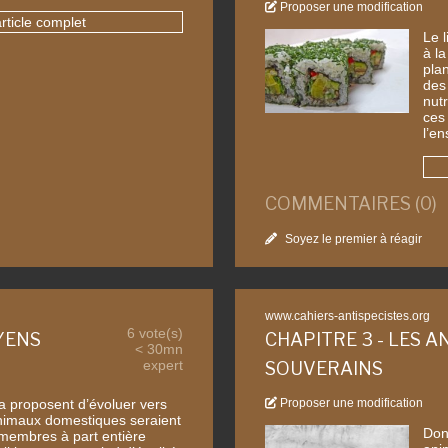
Proposer une modification
article complet
Le l
à l
plan
des
nut
ces
l’e
COMMENTAIRES (0)
Soyez le premier à réagir
www.cahiers-antispecistes.org
6 vote(s)
OYENS
CHAPITRE 3 - LES 
< 30mn
expert
SOUVERAINS
a proposent d’évoluer vers
Proposer une modification
animaux domestiques seraient
Don
e membres à part entière