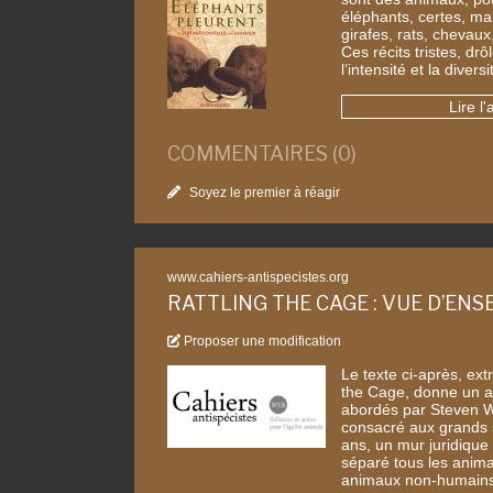
éléphants, certes, mai
girafes, rats, chevaux
Ces récits tristes, dr
l’intensité et la diver
Lire l'
COMMENTAIRES (0)
Soyez le premier à réagir
www.cahiers-antispecistes.org
RATTLING THE CAGE : VUE D’EN
Proposer une modification
Le texte ci-après, ext
the Cage, donne un 
abordés par Steven W
consacré aux grands 
ans, un mur juridique
séparé tous les anim
animaux non-humains