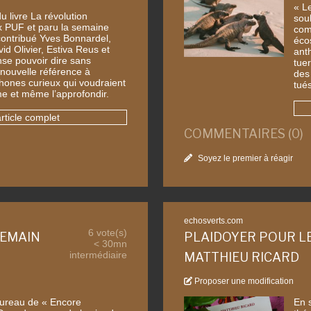
« L
du livre La révolution
souh
ux PUF et paru la semaine
com
contribué Yves Bonnardel,
éco
id Olivier, Estiva Reus et
ant
ense pouvoir dire sans
tue
 nouvelle référence à
des
hones curieux qui voudraient
tué
isme et même l’approfondir.
article complet
COMMENTAIRES (0)
Soyez le premier à réagir
echosverts.com
6 vote(s)
DEMAIN
PLAIDOYER POUR L
< 30mn
intermédiaire
MATTHIEU RICARD
Proposer une modification
Bureau de « Encore
En 