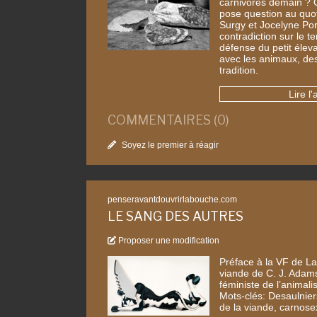
carnivores demain ? 
pose question au quot
Surgy et Jocelyne Por
contradiction sur le te
défense du petit élev
avec les animaux, des
tradition.
Lire l'
COMMENTAIRES (0)
Soyez le premier à réagir
penseravantdouvrirlabouche.com
LE SANG DES AUTRES
Proposer une modification
Préface à la VF de La 
viande de C. J. Adams
féministe de l’animali
Mots-clés: Desaulnier
de la viande, carnos