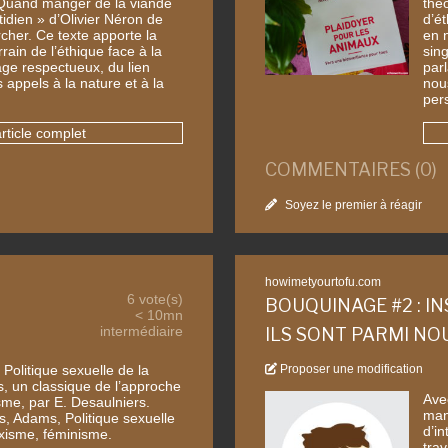
Quand manger de la viande
thé
idien » d’Olivier Néron de
d’é
cher. Ce texte apporte la
en 
rrain de l’éthique face à la
sing
age respectueux, du lien
par
 appels à la nature et à la
nous
per
article complet
COMMENTAIRES (0)
Soyez le premier à réagir
howimetyourtofu.com
6 vote(s)
BOUQUINAGE #2 : IN
< 10mn
intermédiaire
ILS SONT PARMI NOU
Politique sexuelle de la
Proposer une modification
, un classique de l’approche
Ave
sme, par E. Desaulniers.
man
s, Adams, Politique sexuelle
d’in
exisme, féminisme.
tra