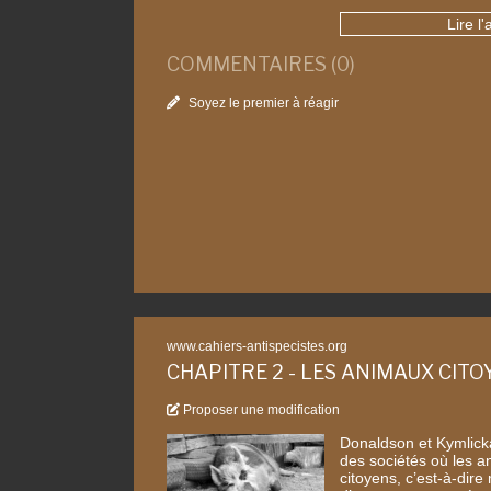
Lire l'
COMMENTAIRES (0)
Soyez le premier à réagir
www.cahiers-antispecistes.org
CHAPITRE 2 - LES ANIMAUX CIT
Proposer une modification
Donaldson et Kymlick
des sociétés où les 
citoyens, c’est-à-dir