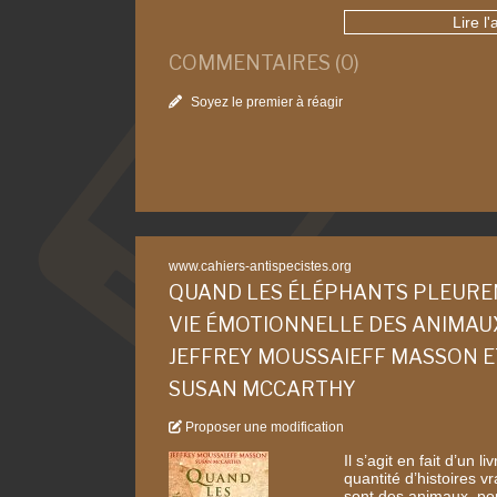
Lire l'
COMMENTAIRES (0)
Soyez le premier à réagir
www.cahiers-antispecistes.org
QUAND LES ÉLÉPHANTS PLEUREN
VIE ÉMOTIONNELLE DES ANIMAU
JEFFREY MOUSSAIEFF MASSON E
SUSAN MCCARTHY
Proposer une modification
Il s’agit en fait d’un 
quantité d’histoires v
sont des animaux, pou