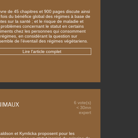
ivre de 45 chapitres et 900 pages discute ainsi
a fois du bénéfice global des régimes à base de
tes sur la santé ; et le risque de maladie et
 problèmes concernant le statut en certains
riments chez les personnes qui consomment
 régimes, en considérant la question sur
nsemble de l’éventail des régimes végétariens.
Lire l'article complet
6 vote(s)
ANIMAUX
< 30mn
expert
aldson et Kymlicka proposent pour les