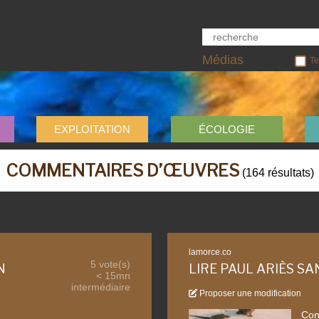
Médias
Te
EXPLOITATION
ÉCOLOGIE
COMMENTAIRES D’ŒUVRES
(
164
résultats
)
lamorce.co
5 vote(s)
N
LIRE PAUL ARIÈS SA
< 15mn
intermédiaire
Proposer une modification
Con