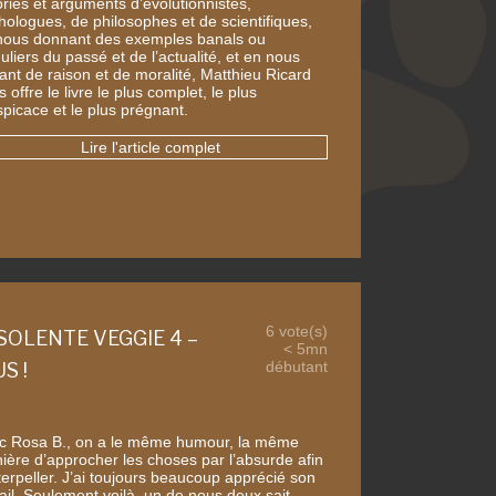
ories et arguments d’évolutionnistes,
thologues, de philosophes et de scientifiques,
nous donnant des exemples banals ou
uliers du passé et de l’actualité, et en nous
lant de raison et de moralité, Matthieu Ricard
 offre le livre le plus complet, le plus
spicace et le plus prégnant.
Lire l'article complet
6 vote(s)
SOLENTE VEGGIE 4 –
< 5mn
débutant
S !
c Rosa B., on a le même humour, la même
ière d’approcher les choses par l’absurde afin
terpeller. J’ai toujours beaucoup apprécié son
vail. Seulement voilà, un de nous deux sait