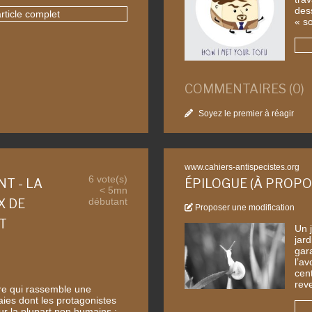
dess
article complet
« so
COMMENTAIRES (0)
Soyez le premier à réagir
www.cahiers-antispecistes.org
6 vote(s)
T - LA
ÉPILOGUE (À PROPO
< 5mn
débutant
X DE
Proposer une modification
T
Un 
jard
gar
l’a
cent
rev
livre qui rassemble une
raies dont les protagonistes
r la plupart non humains :