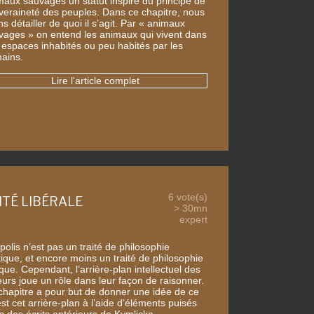
maux sauvages un statut inspiré du principe de
veraineté des peuples. Dans ce chapitre, nous
ns détailler de quoi il s’agit. Par « animaux
vages » on entend les animaux qui vivent dans
 espaces inhabités ou peu habités par les
ains.
Lire l'article complet
6 vote(s)
LITÉ LIBÉRALE
> 30mn
expert
olis n’est pas un traité de philosophie
tique, et encore moins un traité de philosophie
que. Cependant, l’arrière-plan intellectuel des
eurs joue un rôle dans leur façon de raisonner.
chapitre a pour but de donner une idée de ce
st cet arrière-plan à l’aide d’éléments puisés
s des écrits antérieurs de Kymlicka.