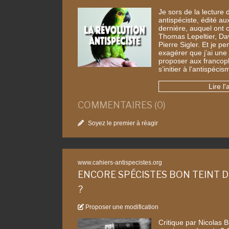
Je sors de la lecture 
antispéciste, édité a
dernière, auquel ont 
Thomas Lepeltier, Dav
Pierre Sigler. Et je p
exagérer que j’ai une
proposer aux francop
s’initier à l’antispéc
Lire l'
COMMENTAIRES (0)
Soyez le premier à réagir
www.cahiers-antispecistes.org
ENCORE SPÉCISTES BON TEINT 
?
Proposer une modification
Critique par Nicolas 