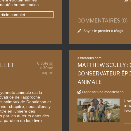
autés humanimales.
article complet
COMMENTAIRES (0)
Soyez le premier à réagir
estivareus.com
6 vote(s)
LE ET
MATTHEW SCULLY :
< 30mn
expert
CONSERVATEUR ÉPO
ANIMALE
toyenneté animale est la
Proposer une modification
vatrice de l’approche
Une
des animaux de Donaldson et
œuv
nier chapitre, nous allons y
l’e
ttre en lumière des
 par les auteurs dans des
la parution de leur livre