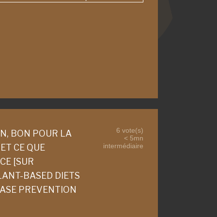
6 vote(s)
N, BON POUR LA
< 5mn
intermédiaire
 ET CE QUE
NCE [SUR
LANT-BASED DIETS
EASE PREVENTION