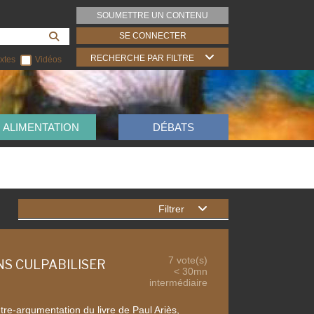
SOUMETTRE UN CONTENU
SE CONNECTER
RECHERCHE PAR FILTRE
xtes
Vidéos
ALIMENTATION
DÉBATS
Filtrer
7 vote(s)
NS CULPABILISER
< 30mn
intermédiaire
tre-argumentation du livre de Paul Ariès,