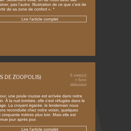
iner, pas l’autre. Illustration de ce que c’est de
rtir de sa zone de confort ». *
Lire l'article complet
6 vote(s)
S DE ZOOPOLIS)
< 5mn
débutant
jour, une poule rousse est arrivée dans notre
in. À la nuit tombée, elle s’est réfugiée dans le
age. La croyant égarée, le lendemain nous
vons reconduite chez notre voisin, quelques
 cinquante mètres plus loin. Mais elle est
enue jour après jour.
Lire l'article complet