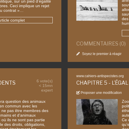
ani
tique, sur un pied d’égalité
sou
res. Ceci implique un rejet
allo
du contrat »…
sau
des
article complet
hum
COMMENTAIRES (0)
Soyez le premier à réagir
www.cahiers-antispecistes.org
6 vote(s)
IDENTS
CHAPITRE 5 - L’ÉGA
< 15mn
expert
Proposer une modification
sera question des animaux
Zoop
t en commun avec les
poli
 ne pas être membres des
éthi
umains et d’animaux
aut
où ils ne sont pas partie
Ce 
e des droits, obligations,
qu’e
cient étroitement les
dan