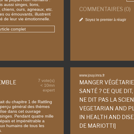
s aussi singes, lions,
COMMENTAIRES (0)
, chiens, ours, agneaux, etc.
ôles ou émouvants, illustrent
sité de leur vie émotionnelle.
Soyez le premier à réagir
article complet
www.jouy.inra.fr
7 vote(s)
SEMBLE
MANGER VÉGÉTARIE
< 10mn
expert
SANTÉ ? CE QUE DIT,
NE DIT PAS LA SCIE
rait du chapitre 1 de Rattling
aperçu général des thèmes
VEGETARIAN AND P
ise dans cet ouvrage
singes. Pendant quatre mille
IN HEALTH AND DIS
 épais et impénétrable a
DE MARIOTTI]
aux humains de tous les
.