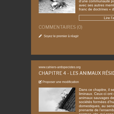
d’une communauté poli
avec ses autres memb
franc de doctrines « 
Lire l'
COMMENTAIRES (0)
Soyez le premier à réagir
www.cahiers-antispecistes.org
CHAPITRE 4 - LES ANIMAUX RÉS
Proposer une modification
Dans ce chapitre, il 
liminaux. Ceux-ci on
animaux sauvages de
sociétés formées d’h
domestiques, au sens 
prenante de l’ensembl
normes, etc. qui asso