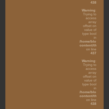
438
Warning
:
Trying to
access
array
offset on
value of
type bool
in
/home/blogothes
content/themes/b
on line
437
Warning
:
Trying to
access
array
offset on
value of
type bool
in
/home/blogothes
content/themes/b
on line
438