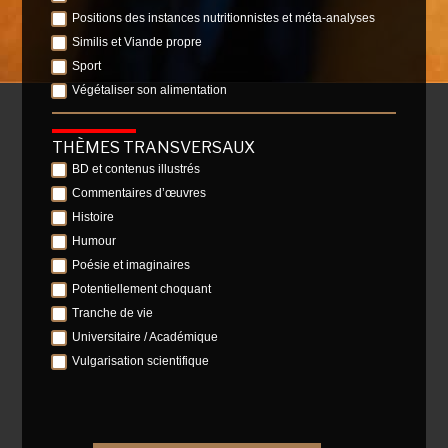
Positions des instances nutritionnistes et méta-analyses
Similis et Viande propre
Sport
Végétaliser son alimentation
THÈMES TRANSVERSAUX
BD et contenus illustrés
Commentaires d’œuvres
Histoire
Humour
Poésie et imaginaires
Potentiellement choquant
Tranche de vie
Universitaire / Académique
Vulgarisation scientifique