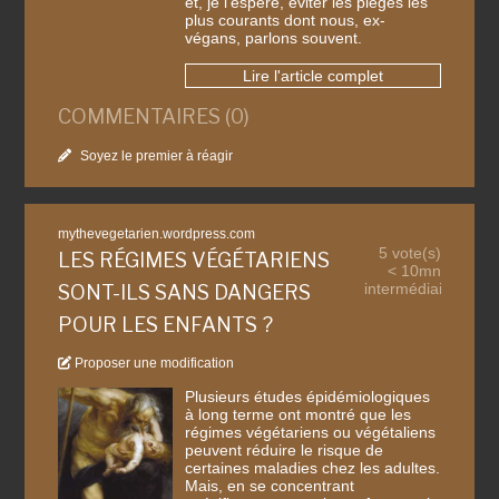
et, je l’espère, éviter les pièges les
plus courants dont nous, ex-
végans, parlons souvent.
Lire l'article complet
COMMENTAIRES (0)
Soyez le premier à réagir
mythevegetarien.wordpress.com
5 vote(s)
LES RÉGIMES VÉGÉTARIENS
< 10mn
intermédiaire
SONT-ILS SANS DANGERS
POUR LES ENFANTS ?
Proposer une modification
Plusieurs études épidémiologiques
à long terme ont montré que les
régimes végétariens ou végétaliens
peuvent réduire le risque de
certaines maladies chez les adultes.
Mais, en se concentrant