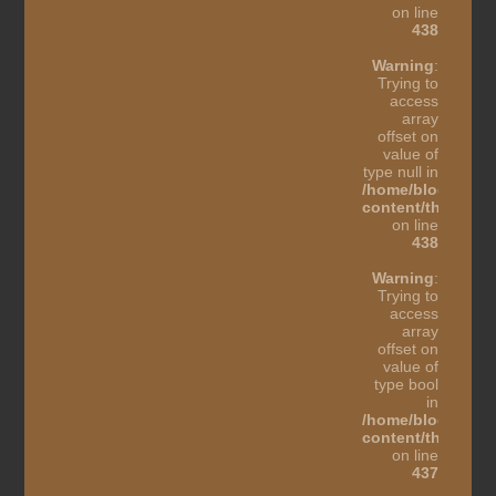
on line
438
Warning
:
Trying to
access
array
offset on
value of
type null in
/home/blogothes
content/themes/b
on line
438
Warning
:
Trying to
access
array
offset on
value of
type bool
in
/home/blogothes
content/themes/b
on line
437