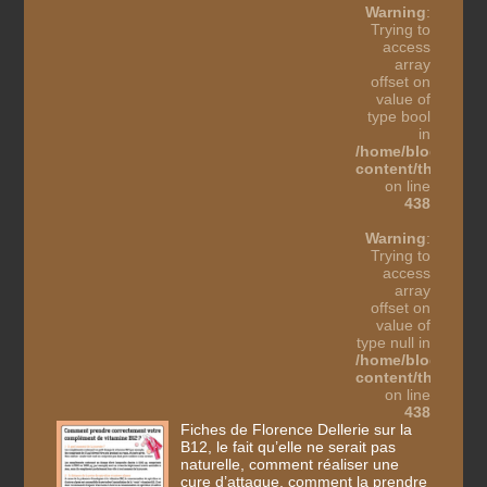
Warning
:
Trying to
access
array
offset on
value of
type bool
in
/home/blogothes
content/themes/b
on line
438
Warning
:
Trying to
access
array
offset on
value of
type null in
/home/blogothes
content/themes/b
on line
438
Fiches de Florence Dellerie sur la
B12, le fait qu’elle ne serait pas
naturelle, comment réaliser une
cure d’attaque, comment la prendre