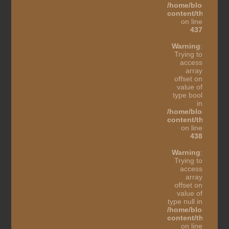
/home/blogothes
content/themes/b
on line
437
Warning
:
Trying to
access
array
offset on
value of
type bool
in
/home/blogothes
content/themes/b
on line
438
Warning
:
Trying to
access
array
offset on
value of
type null in
/home/blogothes
content/themes/b
on line