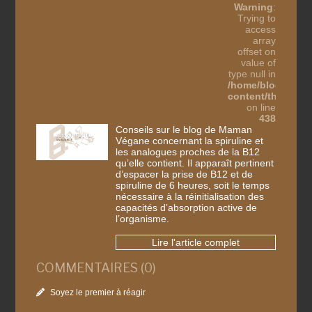
Warning
:
Trying to
access
array
offset on
value of
type null in
/home/blogothes
content/themes/b
on line
438
Conseils sur le blog de Maman
Végane concernant la spiruline et
les analogues proches de la B12
qu’elle contient. Il apparaît pertinent
d’espacer la prise de B12 et de
spiruline de 6 heures, soit le temps
nécessaire à la réinitialisation des
capacités d’absorption active de
l’organisme.
Lire l'article complet
COMMENTAIRES (0)
Soyez le premier à réagir