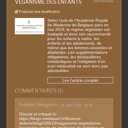
intermédiaire
VÉGANISME DES ENFANTS
Proposer une modification
Selon l’avis de l’Académie Royale
de Médecine de Belgique paru en
mai 2019, le régime végétalien est
inadapté et donc non recommandé
pour les enfants à naître, les
enfants et les adolescents, de
même que les femmes enceintes et
allaitantes. Les supplémentations
obligatoires, les déséquilibres
métaboliques et l’obligation d’un
suivi médicalisé ne sont donc pas
admissibles.
Lire l'article complet
COMMENTAIRES (1)
Frédéric Mesguich -
16 Juin 2019 - 18:40
Discuté et critiqué ici
https://blogs.mediapart.fr/florence-
dellerie/blog/030619/veganisme-vegetalisme-
lacademie-royale-de-medecine-de-belgique-en-