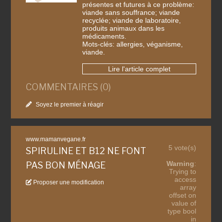
présentes et futures à ce problème:
viande sans souffrance; viande
recyclée; viande de laboratoire,
produits animaux dans les
médicaments.
Mots-clés: allergies, véganisme,
viande.
Lire l'article complet
COMMENTAIRES (0)
Soyez le premier à réagir
www.mamanvegane.fr
5 vote(s)
SPIRULINE ET B12 NE FONT
Warning
:
PAS BON MÉNAGE
Trying to
access
Proposer une modification
array
offset on
value of
type bool
in