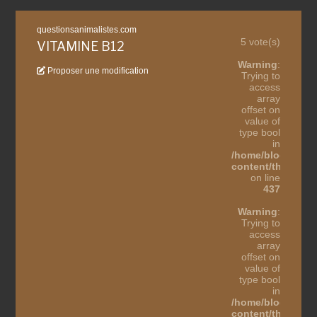
questionsanimalistes.com
5 vote(s)
VITAMINE B12
Warning
:
Proposer une modification
Trying to
access
array
offset on
value of
type bool
in
/home/blogothes
content/themes/b
on line
437
Warning
:
Trying to
access
array
offset on
value of
type bool
in
/home/blogothes
content/themes/b