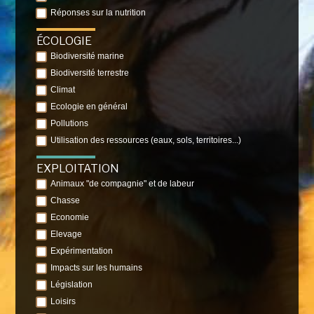
Réponses sur la nutrition
ÉCOLOGIE
Biodiversité marine
Biodiversité terrestre
Climat
Ecologie en général
Pollutions
Utilisation des ressources (eaux, sols, territoires...)
EXPLOITATION
Animaux "de compagnie" et de labeur
Chasse
Economie
Elevage
Expérimentation
Impacts sur les humains
Législation
Loisirs