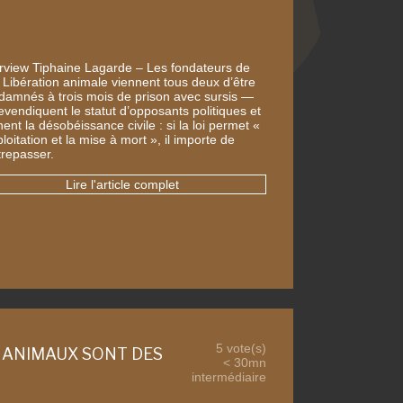
erview Tiphaine Lagarde – Les fondateurs de
 Libération animale viennent tous deux d’être
damnés à trois mois de prison avec sursis —
revendiquent le statut d’opposants politiques et
ent la désobéissance civile : si la loi permet «
ploitation et la mise à mort », il importe de
trepasser.
Lire l'article complet
5 vote(s)
S ANIMAUX SONT DES
< 30mn
intermédiaire