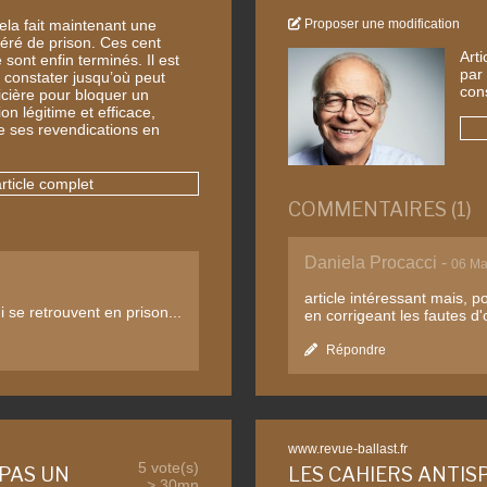
la fait maintenant une
Proposer une modification
éré de prison. Ces cent
Art
 sont enfin terminés. Il est
par
 constater jusqu’où peut
cons
licière pour bloquer un
n légitime et efficace,
 ses revendications en
article complet
COMMENTAIRES (1)
Daniela Procacci -
06 Ma
article intéressant mais, pou
i se retrouvent en prison...
en corrigeant les fautes d
Répondre
www.revue-ballast.fr
5 vote(s)
 PAS UN
LES CAHIERS ANTISP
> 30mn