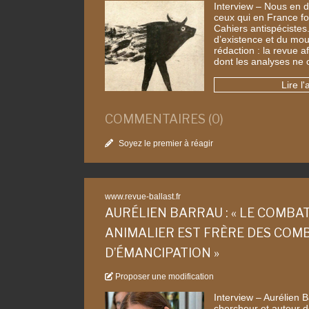
Interview – Nous en d
ceux qui en France fon
Cahiers antispécistes
d’existence et du mo
rédaction : la revue a
dont les analyses ne 
Lire l'
COMMENTAIRES (0)
Soyez le premier à réagir
www.revue-ballast.fr
AURÉLIEN BARRAU : « LE COMBA
ANIMALIER EST FRÈRE DES COM
D’ÉMANCIPATION »
Proposer une modification
Interview – Aurélien B
chercheur et auteur d