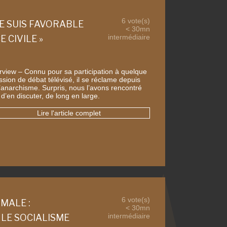
6 vote(s)
JE SUIS FAVORABLE
< 30mn
intermédiaire
 CIVILE »
erview – Connu pour sa participation à quelque
ssion de débat télévisé, il se réclame depuis
l’anarchisme. Surpris, nous l’avons rencontré
 d’en discuter, de long en large.
Lire l'article complet
6 vote(s)
MALE :
< 30mn
intermédiaire
T LE SOCIALISME