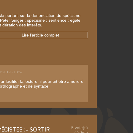
icle portant sur la dénonciation du spécisme
 Peter Singer ; spécisme ; sentience ; égale
idération des intérêts.
Lire l'article complet
r 2019 - 13:57
r faciliter la lecture, il pourrait être amélioré
'orthographe et de syntaxe.
5 vote(s)
ÉCISTES : « SORTIR
< 30mn