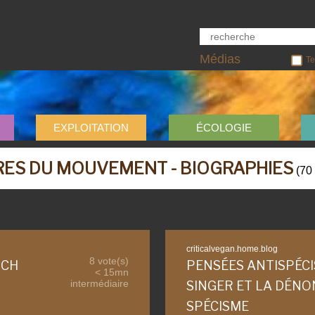
Médias
Te
EXPLOITATION
ÉCOLOGIE
RES DU MOUVEMENT - BIOGRAPHIES
(
70
criticalvegan.home.blog
8 vote(s)
UCH
PENSÉES ANTISPÉCIS
< 15mn
intermédiaire
SINGER ET LA DÉNO
SPÉCISME