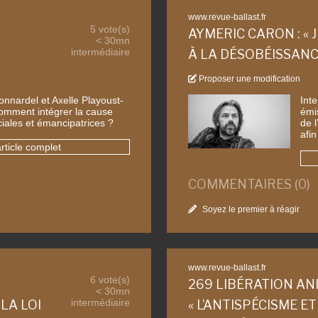
www.revue-ballast.fr
5 vote(s)
AYMERIC CARON : « 
< 30mn
intermédiaire
À LA DÉSOBÉISSANCE
Proposer une modification
onnardel et Axelle Playoust-
Int
comment intégrer la cause
émi
ciales et émancipatrices ?
de 
afin
article complet
COMMENTAIRES (0)
Soyez le premier à réagir
www.revue-ballast.fr
6 vote(s)
269 LIBÉRATION ANI
< 30mn
intermédiaire
LA LOI
« L’ANTISPÉCISME E