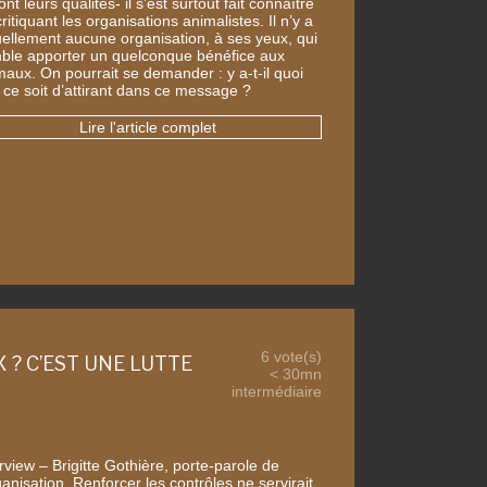
ont leurs qualités- il s’est surtout fait connaître
ritiquant les organisations animalistes. Il n’y a
tuellement aucune organisation, à ses yeux, qui
ble apporter un quelconque bénéfice aux
maux. On pourrait se demander : y a-t-il quoi
 ce soit d’attirant dans ce message ?
Lire l'article complet
6 vote(s)
X ? C’EST UNE LUTTE
< 30mn
intermédiaire
rview – Brigitte Gothière, porte-parole de
ganisation. Renforcer les contrôles ne servirait