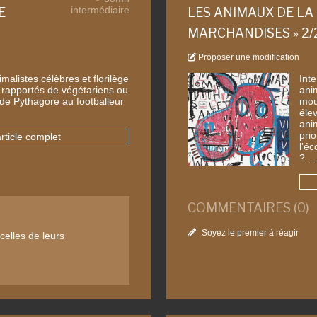
intermédiaire
E
LES ANIMAUX DE LA
MARCHANDISES » 2/
Proposer une modification
imalistes célèbres et florilège
Int
s rapportés de végétariens ou
anim
 de Pythagore au footballeur
mou
éle
ani
prio
article complet
l’é
? 
COMMENTAIRES (0)
Soyez le premier à réagir
celles de leurs