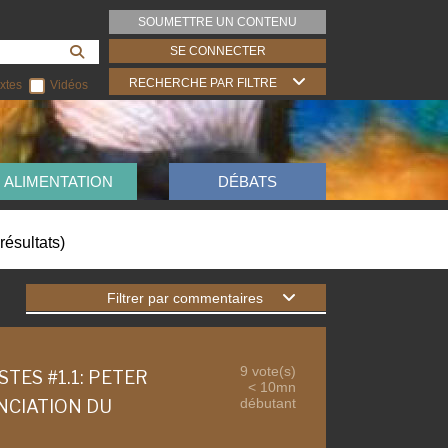
SOUMETTRE UN CONTENU
SE CONNECTER
RECHERCHE PAR FILTRE
xtes
Vidéos
ALIMENTATION
DÉBATS
résultats
)
Filtrer par commentaires
9 vote(s)
TES #1.1: PETER
< 10mn
débutant
NCIATION DU