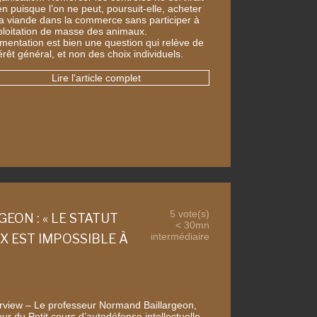
en puisque l’on ne peut, poursuit-elle, acheter
la viande dans la commerce sans participer à
xploitation de masse des animaux.
limentation est bien une question qui relève de
térêt général, et non des choix individuels.
Lire l'article complet
5 vote(s)
ON : « LE STATUT
< 30mn
intermédiaire
 EST IMPOSSIBLE À
erview – Le professeur Normand Baillargeon,
ur du Petit cours d’autodéfense intellectuelle,