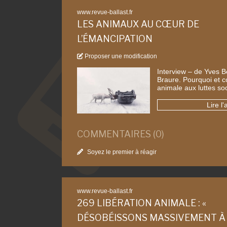
www.revue-ballast.fr
LES ANIMAUX AU CŒUR DE
L’ÉMANCIPATION
Proposer une modification
Interview – de Yves B
Braure. Pourquoi et 
animale aux luttes so
Lire l'
COMMENTAIRES (0)
Soyez le premier à réagir
www.revue-ballast.fr
269 LIBÉRATION ANIMALE : «
DÉSOBÉISSONS MASSIVEMENT À 