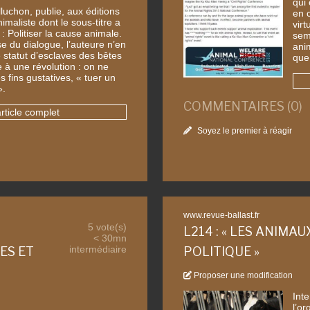
qui 
luchon, publie, aux éditions
en c
maliste dont le sous-titre a
vir
 : Politiser la cause animale.
sem
 du dialogue, l’auteure n’en
ani
statut d’esclaves des bêtes
que
e à une révolution : on ne
s fins gustatives, « tuer un
».
COMMENTAIRES (0)
article complet
Soyez le premier à réagir
www.revue-ballast.fr
5 vote(s)
L214 : « LES ANIMAU
< 30mn
intermédiaire
ES ET
POLITIQUE »
Proposer une modification
Inte
l’or