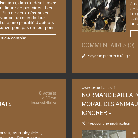
iscutons, dans le détail, avec
à ri
t figure de pionniers : Les
de 
. Plus de deux décennies
l’e
uvement au sein de leur
L’a
ffiche une pluralité d’auteurs
l’in
convergent pas en tout point.
article complet
COMMENTAIRES (0)
Soyez le premier à réagir
www.revue-ballast.fr
8 vote(s)
T
NORMAND BAILLARGE
< 30mn
intermédiaire
BATS
MORAL DES ANIMAUX
IGNORER »
Proposer une modification
arrau, astrophysicien,
Int
e l’essai Des univers
aute