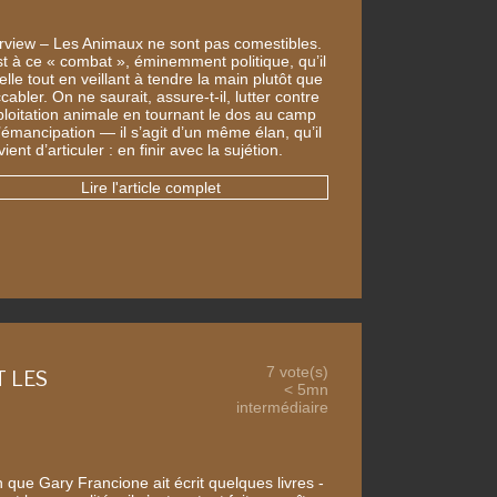
erview – Les Animaux ne sont pas comestibles.
st à ce « combat », éminemment politique, qu’il
lle tout en veillant à tendre la main plutôt que
cabler. On ne saurait, assure-t-il, lutter contre
xploitation animale en tournant le dos au camp
’émancipation — il s’agit d’un même élan, qu’il
ient d’articuler : en finir avec la sujétion.
Lire l'article complet
7 vote(s)
 LES
< 5mn
intermédiaire
 que Gary Francione ait écrit quelques livres -