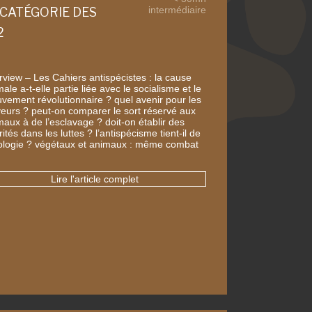
intermédiaire
 CATÉGORIE DES
2
erview – Les Cahiers antispécistes : la cause
ale a-t-elle partie liée avec le socialisme et le
vement révolutionnaire ? quel avenir pour les
veurs ? peut-on comparer le sort réservé aux
maux à de l’esclavage ? doit-on établir des
rités dans les luttes ? l’antispécisme tient-il de
cologie ? végétaux et animaux : même combat
…
Lire l'article complet