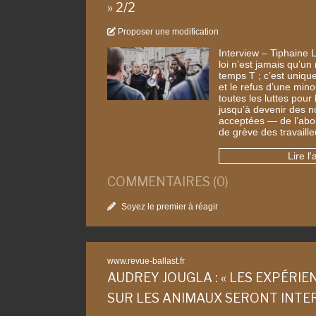
» 2/2
Proposer une modification
Interview – Tiphaine L
loi n’est jamais qu’un
temps T ; c’est uniq
et le refus d’une mino
toutes les luttes pour
jusqu’à devenir des n
acceptées — de l’aboli
de grève des travaill
Lire l'
COMMENTAIRES (0)
Soyez le premier à réagir
www.revue-ballast.fr
AUDREY JOUGLA : « LES EXPÉRIE
SUR LES ANIMAUX SERONT INTE