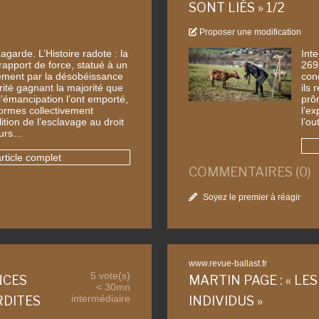
SONT LIÉS » 1/2
Proposer une modification
agarde. L’Histoire radote : la
Int
 rapport de force, statué à un
269
uement par la désobéissance
con
rité gagnant la majorité que
ils 
 l’émancipation l’ont emporté,
prôn
ormes collectivement
l’ex
tion de l’esclavage au droit
l’ou
eurs…
article complet
COMMENTAIRES (0)
Soyez le premier à réagir
www.revue-ballast.fr
5 vote(s)
NCES
MARTIN PAGE : « LE
< 30mn
intermédiaire
RDITES
INDIVIDUS »