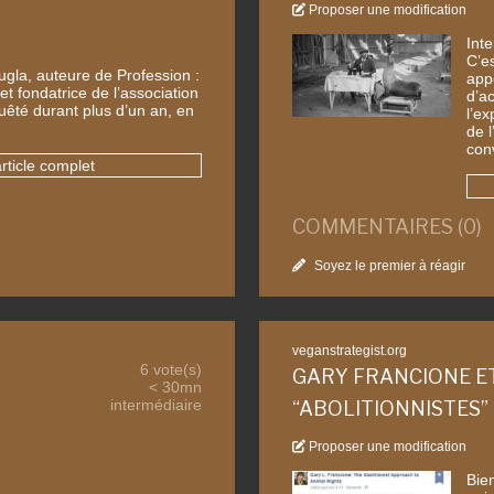
Proposer une modification
Int
C’e
ugla, auteure de Profession :
appe
et fondatrice de l’association
d’ac
uêté durant plus d’un an, en
l’e
de l
conv
article complet
COMMENTAIRES (0)
Soyez le premier à réagir
veganstrategist.org
6 vote(s)
GARY FRANCIONE ET
< 30mn
intermédiaire
“ABOLITIONNISTES”
Proposer une modification
Bien