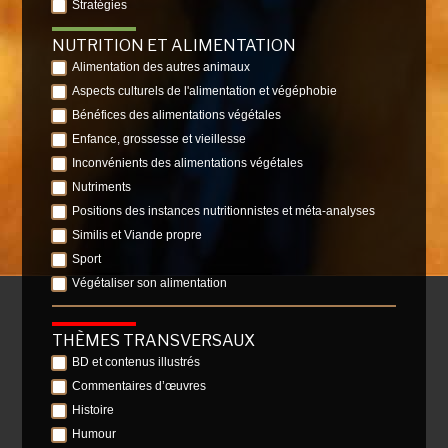
Stratégies
NUTRITION ET ALIMENTATION
Alimentation des autres animaux
Aspects culturels de l'alimentation et végéphobie
Bénéfices des alimentations végétales
Enfance, grossesse et vieillesse
Inconvénients des alimentations végétales
Nutriments
Positions des instances nutritionnistes et méta-analyses
Similis et Viande propre
Sport
Végétaliser son alimentation
THÈMES TRANSVERSAUX
BD et contenus illustrés
Commentaires d’œuvres
Histoire
Humour