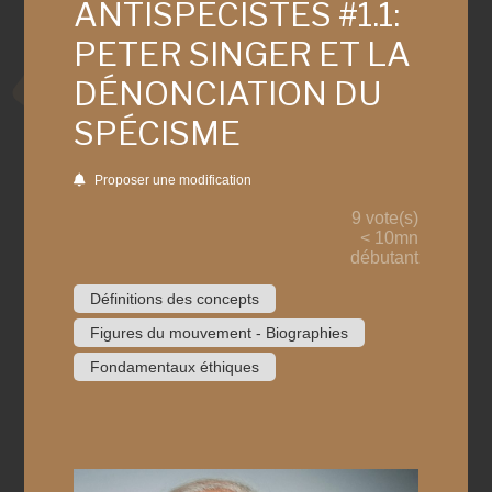
ANTISPÉCISTES #1.1:
PETER SINGER ET LA
DÉNONCIATION DU
SPÉCISME
Proposer une modification
9 vote(s)
< 10mn
débutant
Définitions des concepts
Figures du mouvement - Biographies
Fondamentaux éthiques