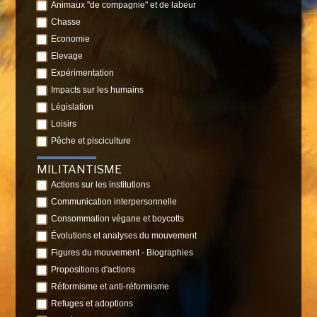
Animaux "de compagnie" et de labeur
Chasse
Economie
Elevage
Expérimentation
Impacts sur les humains
Législation
Loisirs
Pêche et pisciculture
MILITANTISME
Actions sur les institutions
Communication interpersonnelle
Consommation végane et boycotts
Évolutions et analyses du mouvement
Figures du mouvement - Biographies
Propositions d'actions
Réformisme et anti-réformisme
Refuges et adoptions