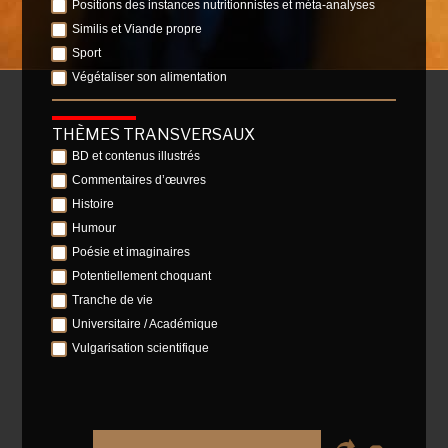
Positions des instances nutritionnistes et méta-analyses
Similis et Viande propre
Sport
Végétaliser son alimentation
THÈMES TRANSVERSAUX
BD et contenus illustrés
Commentaires d’œuvres
Histoire
Humour
Poésie et imaginaires
Potentiellement choquant
Tranche de vie
Universitaire / Académique
Vulgarisation scientifique