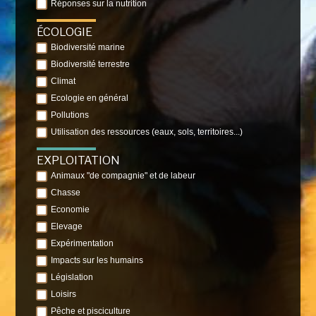
Réponses sur la nutrition
ÉCOLOGIE
Biodiversité marine
Biodiversité terrestre
Climat
Ecologie en général
Pollutions
Utilisation des ressources (eaux, sols, territoires...)
EXPLOITATION
Animaux "de compagnie" et de labeur
Chasse
Economie
Elevage
Expérimentation
Impacts sur les humains
Législation
Loisirs
Pêche et pisciculture