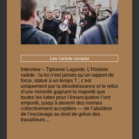
Lire l'article complet
Interview – Tiphaine Lagarde. L’Histoire
radote : la loi n’est jamais qu’un rapport de
force, statué à un temps T ; c’est
uniquement par la désobéissance et le refus
d’une minorité gagnant la majorité que
toutes les luttes pour l’émancipation l’ont
emporté, jusqu’à devenir des normes
collectivement acceptées — de l’abolition
de l’esclavage au droit de grève des
travailleurs…