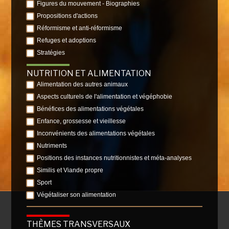
Figures du mouvement - Biographies
Propositions d'actions
Réformisme et anti-réformisme
Refuges et adoptions
Stratégies
NUTRITION ET ALIMENTATION
Alimentation des autres animaux
Aspects culturels de l'alimentation et végéphobie
Bénéfices des alimentations végétales
Enfance, grossesse et vieillesse
Inconvénients des alimentations végétales
Nutriments
Positions des instances nutritionnistes et méta-analyses
Similis et Viande propre
Sport
Végétaliser son alimentation
THÈMES TRANSVERSAUX