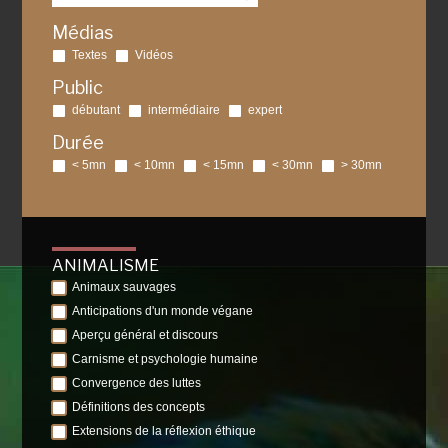
Médias
Textes
Vidéos
Public
débutant
intermédiaire
expert
Durée
< 5mn
< 10mn
< 15mn
< 30mn
> 30mn
ANIMALISME
Animaux sauvages
Anticipations d'un monde végane
Aperçu général et discours
Carnisme et psychologie humaine
Convergence des luttes
Définitions des concepts
Extensions de la réflexion éthique