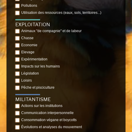
Pollutions
Utilisation des ressources (eaux, sols, territoires...)
EXPLOITATION
Animaux "de compagnie" et de labeur
Chasse
Economie
Elevage
Expérimentation
Impacts sur les humains
Législation
Loisirs
Pêche et pisciculture
MILITANTISME
Actions sur les institutions
Communication interpersonnelle
Consommation végane et boycotts
Évolutions et analyses du mouvement