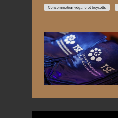
Consommation végane et boycotts