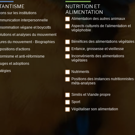
ITANTISME
NUTRITION ET
ALIMENTATION
ions sur les institutions
Alimentation des autres animaux
munication interpersonnelle
Aspects culturels de l'alimentation et
sommation végane et boycotts
végéphobie
lutions et analyses du mouvement
Bénéfices des alimentations végétales
ures du mouvement - Biographies
Enfance, grossesse et vieillesse
positions d'actions
Inconvénients des alimentations
ormisme et anti-réformisme
végétales
uges et adoptions
atégies
Nutriments
Positions des instances nutritionnistes 
méta-analyses
Similis et Viande propre
Sport
Végétaliser son alimentation