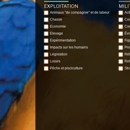
EXPLOITATION
MIL
Animaux "de compagnie" et de labeur
Act
Chasse
Com
Economie
Con
Elevage
Évo
Expérimentation
Fig
Impacts sur les humains
Pro
Législation
Réf
Loisirs
Ref
Pêche et pisciculture
Str