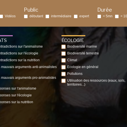
Public
Durée
Vidéos
débutant
intermédiaire
expert
< 5mn
< 1
ATS
ÉCOLOGIE
tradictions sur l'animalisme
Biodiversité marine
tradictions sur l'écologie
Biodiversité terrestre
tradictions sur la nutrition
Climat
 mauvais arguments anti-animalistes
Ecologie en général
Pollutions
 mauvais arguments pro-animalistes
Utilisation des ressources (eaux, sols,
territoires...)
onses sur l'animalisme
onses sur l'écologie
onses sur la nutrition