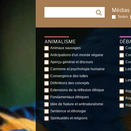
Médias
Textes
ANIMALISME
DÉB
Animaux sauvages
Con
Anticipations d'un monde végane
Con
Aperçu général et discours
Con
Carnisme et psychologie humaine
Les
Convergence des luttes
Les
Définitions des concepts
Extensions de la réflexion éthique
Rép
Fondamentaux éthiques
Rép
Idée de Nature et antinaturalisme
Rép
Sentience et éthologie
Spiritualités et religions