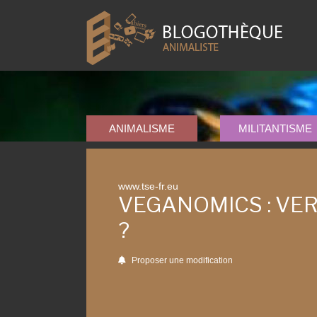
ANIMALISME
MILITANTISME
www.tse-fr.eu
VEGANOMICS : VE
?
Proposer une modification