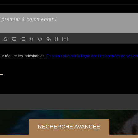
{}
[+]
our réduire les indésirables.
En savoir plus sur la façon dont les données de vos co
RECHERCHE AVANCÉE