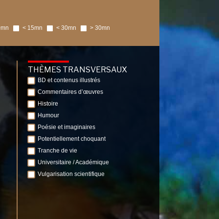
0mn
< 15mn
< 30mn
> 30mn
THÈMES TRANSVERSAUX
BD et contenus illustrés
Commentaires d’œuvres
Histoire
Humour
Poésie et imaginaires
Potentiellement choquant
Tranche de vie
Universitaire / Académique
Vulgarisation scientifique