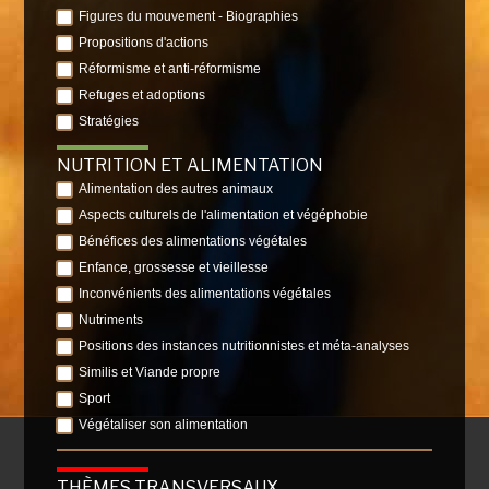
Figures du mouvement - Biographies
Propositions d'actions
Réformisme et anti-réformisme
Refuges et adoptions
Stratégies
NUTRITION ET ALIMENTATION
Alimentation des autres animaux
Aspects culturels de l'alimentation et végéphobie
Bénéfices des alimentations végétales
Enfance, grossesse et vieillesse
Inconvénients des alimentations végétales
Nutriments
Positions des instances nutritionnistes et méta-analyses
Similis et Viande propre
Sport
Végétaliser son alimentation
THÈMES TRANSVERSAUX