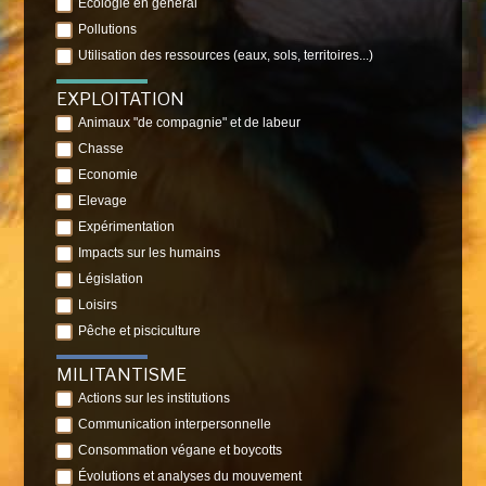
Ecologie en général
Pollutions
Utilisation des ressources (eaux, sols, territoires...)
EXPLOITATION
Animaux "de compagnie" et de labeur
Chasse
Economie
Elevage
Expérimentation
Impacts sur les humains
Législation
Loisirs
Pêche et pisciculture
MILITANTISME
Actions sur les institutions
Communication interpersonnelle
Consommation végane et boycotts
Évolutions et analyses du mouvement