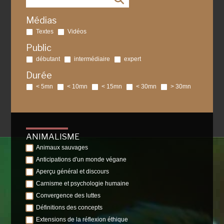
Médias
Textes
Vidéos
Public
débutant
intermédiaire
expert
Durée
< 5mn
< 10mn
< 15mn
< 30mn
> 30mn
ANIMALISME
Animaux sauvages
Anticipations d'un monde végane
Aperçu général et discours
Carnisme et psychologie humaine
Convergence des luttes
Définitions des concepts
Extensions de la réflexion éthique