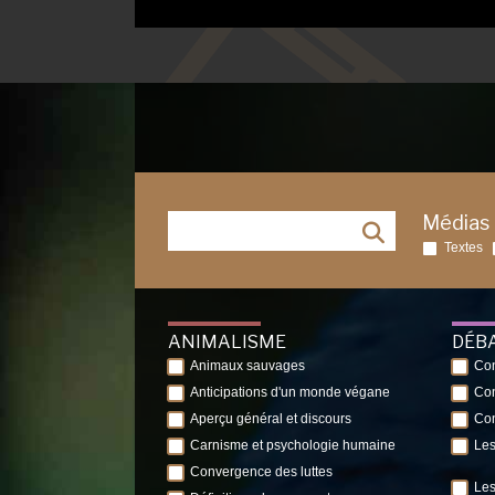
Médias
Textes
ANIMALISME
DÉB
Animaux sauvages
Con
Anticipations d'un monde végane
Con
Aperçu général et discours
Con
Carnisme et psychologie humaine
Les
Convergence des luttes
Les