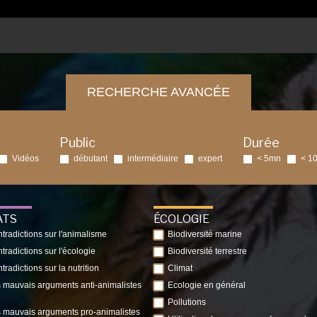
RECHERCHE AVANCÉE
Public
Durée
Vidéos
débutant
intermédiaire
expert
< 5mn
< 1
ATS
ÉCOLOGIE
tradictions sur l'animalisme
Biodiversité marine
tradictions sur l'écologie
Biodiversité terrestre
tradictions sur la nutrition
Climat
 mauvais arguments anti-animalistes
Ecologie en général
Pollutions
 mauvais arguments pro-animalistes