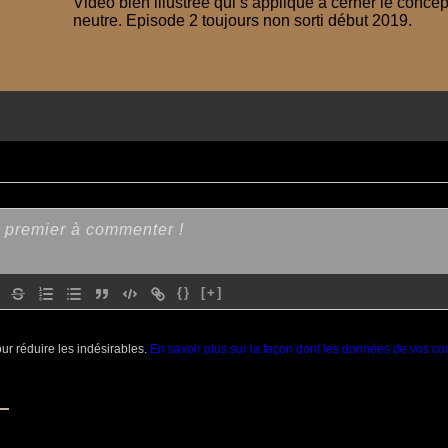
Vidéo bien illustrée qui s’applique à cerner le conce
neutre. Episode 2 toujours non sorti début 2019.
{}
[+]
our réduire les indésirables.
En savoir plus sur la façon dont les données de vos co