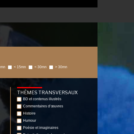
0mn
< 15mn
< 30mn
> 30mn
THÈMES TRANSVERSAUX
BD et contenus illustrés
Commentaires d’œuvres
Histoire
Humour
Poésie et imaginaires