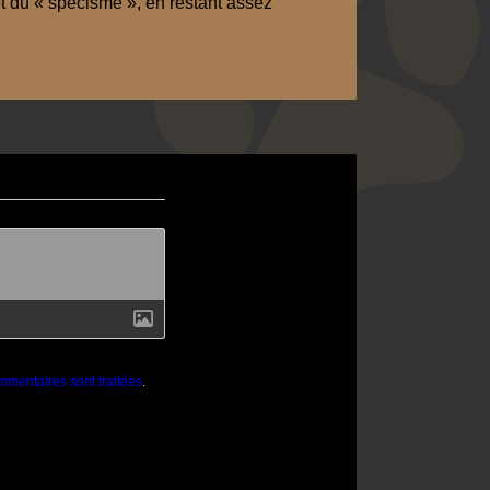
pt du « spécisme », en restant assez
mmentaires sont traitées
.