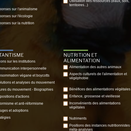
Utilisation des ressources (eaux, sols,
territoires...)
onses sur l'animalisme
onses sur l'écologie
onses sur la nutrition
ITANTISME
NUTRITION ET
ALIMENTATION
ions sur les institutions
Alimentation des autres animaux
munication interpersonnelle
Aspects culturels de l'alimentation et
sommation végane et boycotts
végéphobie
lutions et analyses du mouvement
Bénéfices des alimentations végétales
ures du mouvement - Biographies
Enfance, grossesse et vieillesse
positions d'actions
Inconvénients des alimentations
ormisme et anti-réformisme
végétales
uges et adoptions
atégies
Nutriments
Positions des instances nutritionnistes 
méta-analyses