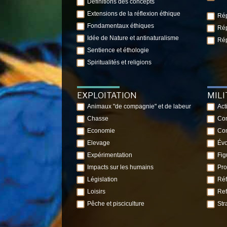
Définitions des concepts
Extensions de la réflexion éthique
Rép
Fondamentaux éthiques
Rép
Idée de Nature et antinaturalisme
Rép
Sentience et éthologie
Spiritualités et religions
EXPLOITATION
MIL
Animaux "de compagnie" et de labeur
Act
Chasse
Com
Economie
Con
Elevage
Évo
Expérimentation
Fig
Impacts sur les humains
Pro
Législation
Réf
Loisirs
Ref
Pêche et pisciculture
Str