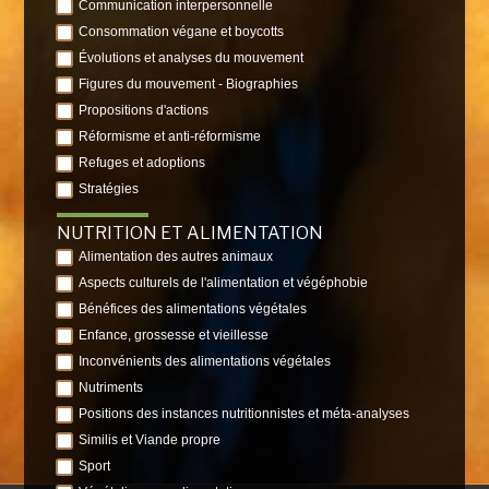
Communication interpersonnelle
Consommation végane et boycotts
Évolutions et analyses du mouvement
Figures du mouvement - Biographies
Propositions d'actions
Réformisme et anti-réformisme
Refuges et adoptions
Stratégies
NUTRITION ET ALIMENTATION
Alimentation des autres animaux
Aspects culturels de l'alimentation et végéphobie
Bénéfices des alimentations végétales
Enfance, grossesse et vieillesse
Inconvénients des alimentations végétales
Nutriments
Positions des instances nutritionnistes et méta-analyses
Similis et Viande propre
Sport