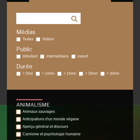
Médias
Textes
Vidéos
Public
débutant
intermédiaire
expert
Durée
< 5mn
< 10mn
< 15mn
< 30mn
> 30mn
ANIMALISME
Animaux sauvages
Anticipations d'un monde végane
Aperçu général et discours
Carnisme et psychologie humaine