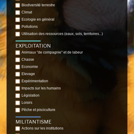
Biodiversité terrestre
Climat
Ecologie en général
Pollutions
Utilisation des ressources (eaux, sols, territoires...)
EXPLOITATION
Animaux "de compagnie" et de labeur
Chasse
Economie
Elevage
Expérimentation
Impacts sur les humains
Législation
Loisirs
Pêche et pisciculture
MILITANTISME
Actions sur les institutions