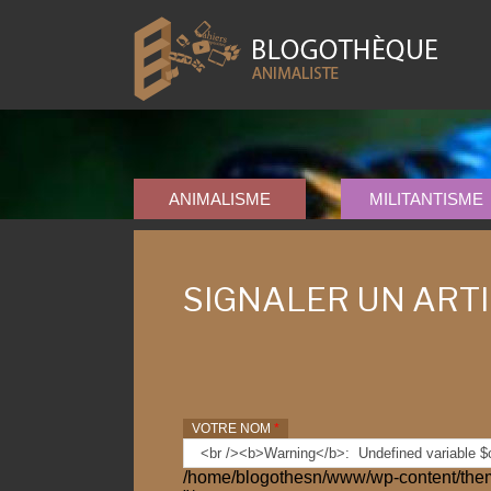
ANIMALISME
MILITANTISME
SIGNALER UN ART
VOTRE NOM
*
/home/blogothesn/www/wp-content/them