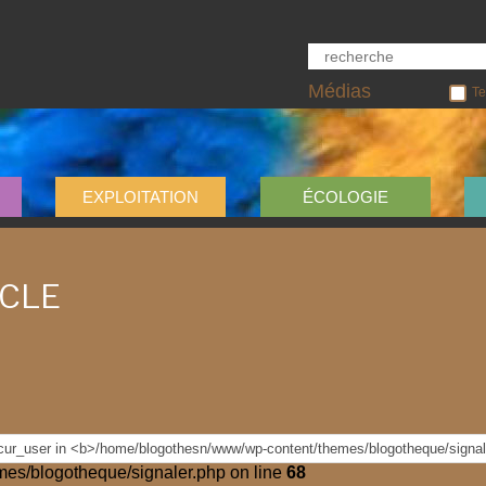
Médias
Te
EXPLOITATION
ÉCOLOGIE
ICLE
es/blogotheque/signaler.php on line
68