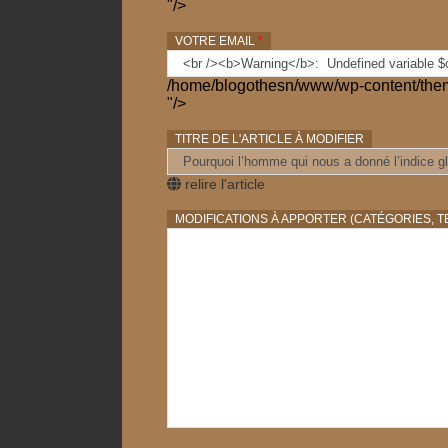
"/>
VOTRE EMAIL
*
/home/blogothesn/www/wp-content/them
"/>
TITRE DE L'ARTICLE À MODIFIER
relire l'article
MODIFICATIONS À APPORTER (CATÉGORIES, TE