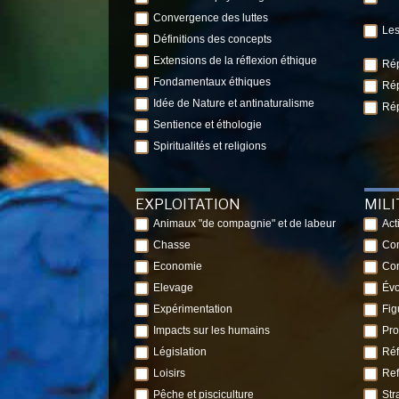
Convergence des luttes
Les
Définitions des concepts
Extensions de la réflexion éthique
Rép
Fondamentaux éthiques
Rép
Idée de Nature et antinaturalisme
Rép
Sentience et éthologie
Spiritualités et religions
EXPLOITATION
MIL
Animaux "de compagnie" et de labeur
Act
Chasse
Com
Economie
Con
Elevage
Évo
Expérimentation
Fig
Impacts sur les humains
Pro
Législation
Réf
Loisirs
Ref
Pêche et pisciculture
Str