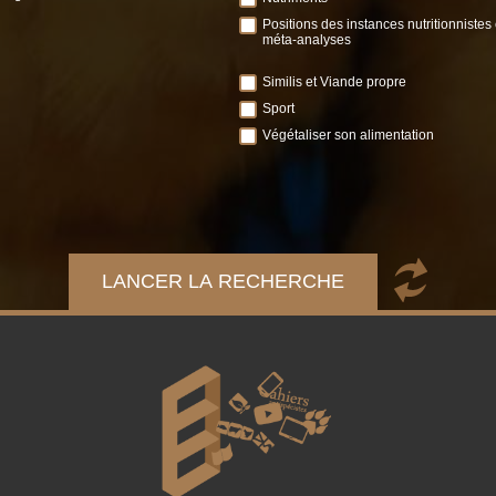
Positions des instances nutritionnistes 
méta-analyses
Similis et Viande propre
Sport
Végétaliser son alimentation
LANCER LA RECHERCHE