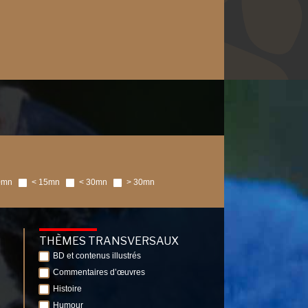
0mn
< 15mn
< 30mn
> 30mn
THÈMES TRANSVERSAUX
BD et contenus illustrés
Commentaires d’œuvres
Histoire
Humour