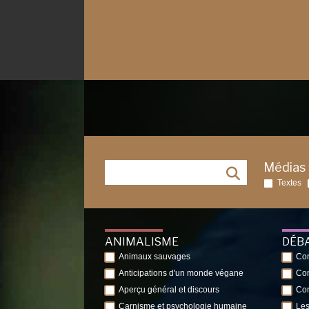
Médias
Textes
ANIMALISME
DÉB
Animaux sauvages
Con
Anticipations d'un monde végane
Con
Aperçu général et discours
Con
Carnisme et psychologie humaine
Les