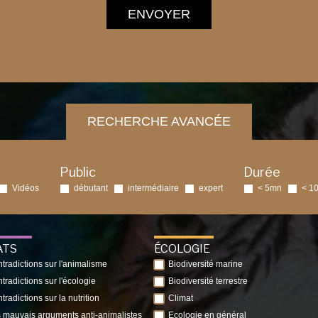
ENVOYER
RECHERCHE AVANCÉE
Public
Durée
Vidéos
débutant
intermédiaire
expert
< 5mn
< 1
ATS
ÉCOLOGIE
tradictions sur l'animalisme
Biodiversité marine
tradictions sur l'écologie
Biodiversité terrestre
tradictions sur la nutrition
Climat
 mauvais arguments anti-animalistes
Ecologie en général