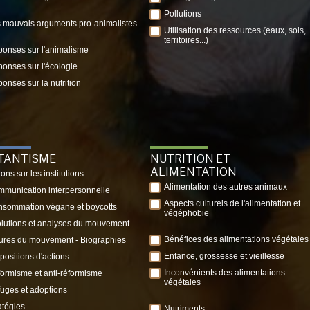
Pollutions
 mauvais arguments pro-animalistes
Utilisation des ressources (eaux, sols,
territoires...)
onses sur l'animalisme
onses sur l'écologie
onses sur la nutrition
ITANTISME
NUTRITION ET
ALIMENTATION
ions sur les institutions
Alimentation des autres animaux
munication interpersonnelle
Aspects culturels de l'alimentation et
sommation végane et boycotts
végéphobie
lutions et analyses du mouvement
Bénéfices des alimentations végétales
ures du mouvement - Biographies
Enfance, grossesse et vieillesse
positions d'actions
Inconvénients des alimentations
ormisme et anti-réformisme
végétales
uges et adoptions
atégies
Nutriments