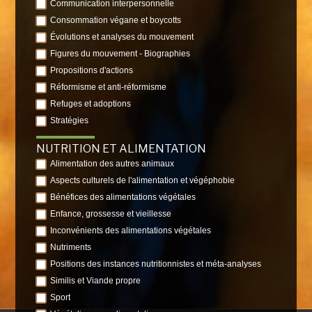
Communication interpersonnelle
Consommation végane et boycotts
Évolutions et analyses du mouvement
Figures du mouvement - Biographies
Propositions d'actions
Réformisme et anti-réformisme
Refuges et adoptions
Stratégies
NUTRITION ET ALIMENTATION
Alimentation des autres animaux
Aspects culturels de l'alimentation et végéphobie
Bénéfices des alimentations végétales
Enfance, grossesse et vieillesse
Inconvénients des alimentations végétales
Nutriments
Positions des instances nutritionnistes et méta-analyses
Similis et Viande propre
Sport