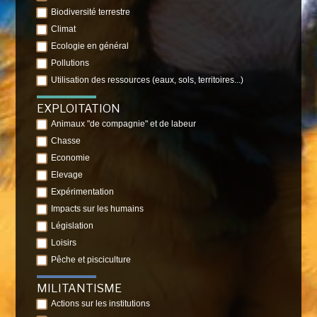
Biodiversité terrestre
Climat
Ecologie en général
Pollutions
Utilisation des ressources (eaux, sols, territoires...)
EXPLOITATION
Animaux "de compagnie" et de labeur
Chasse
Economie
Elevage
Expérimentation
Impacts sur les humains
Législation
Loisirs
Pêche et pisciculture
MILITANTISME
Actions sur les institutions