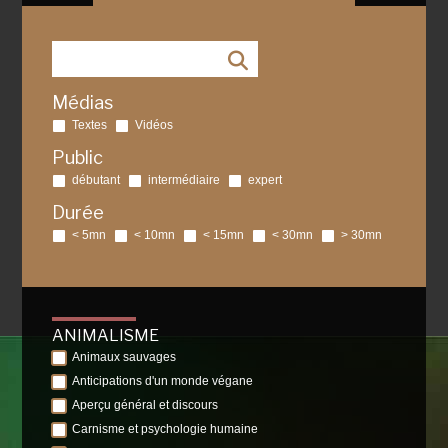
Médias
Textes
Vidéos
Public
débutant
intermédiaire
expert
Durée
< 5mn
< 10mn
< 15mn
< 30mn
> 30mn
ANIMALISME
Animaux sauvages
Anticipations d'un monde végane
Aperçu général et discours
Carnisme et psychologie humaine