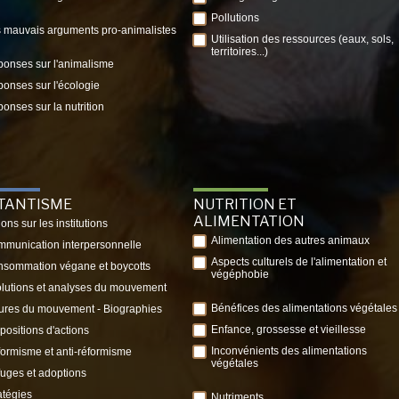
Pollutions
 mauvais arguments pro-animalistes
Utilisation des ressources (eaux, sols,
territoires...)
onses sur l'animalisme
onses sur l'écologie
onses sur la nutrition
ITANTISME
NUTRITION ET
ALIMENTATION
ions sur les institutions
Alimentation des autres animaux
munication interpersonnelle
Aspects culturels de l'alimentation et
sommation végane et boycotts
végéphobie
lutions et analyses du mouvement
Bénéfices des alimentations végétales
ures du mouvement - Biographies
Enfance, grossesse et vieillesse
positions d'actions
Inconvénients des alimentations
ormisme et anti-réformisme
végétales
uges et adoptions
atégies
Nutriments