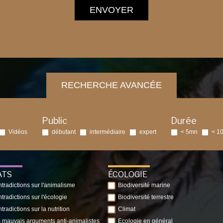
ENVOYER
RECHERCHE AVANCÉE
Public
Durée
Vidéos
débutant
intermédiaire
expert
< 5mn
< 1
ATS
ÉCOLOGIE
tradictions sur l'animalisme
Biodiversité marine
tradictions sur l'écologie
Biodiversité terrestre
tradictions sur la nutrition
Climat
 mauvais arguments anti-animalistes
Ecologie en général