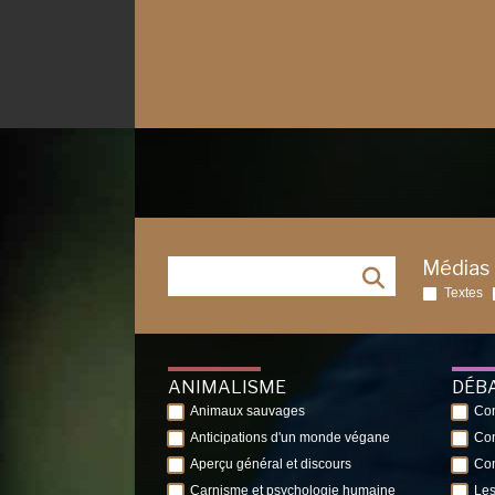
Médias
Textes
ANIMALISME
DÉB
Animaux sauvages
Con
Anticipations d'un monde végane
Con
Aperçu général et discours
Con
Carnisme et psychologie humaine
Les