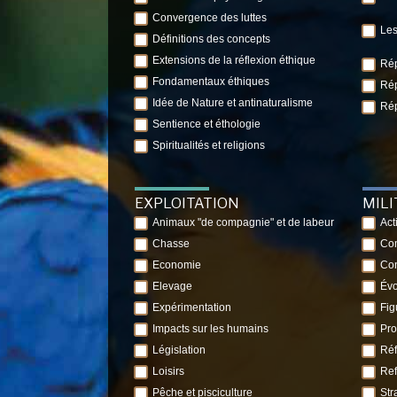
Convergence des luttes
Les
Définitions des concepts
Extensions de la réflexion éthique
Rép
Fondamentaux éthiques
Rép
Idée de Nature et antinaturalisme
Rép
Sentience et éthologie
Spiritualités et religions
EXPLOITATION
MIL
Animaux "de compagnie" et de labeur
Act
Chasse
Com
Economie
Con
Elevage
Évo
Expérimentation
Fig
Impacts sur les humains
Pro
Législation
Réf
Loisirs
Ref
Pêche et pisciculture
Str