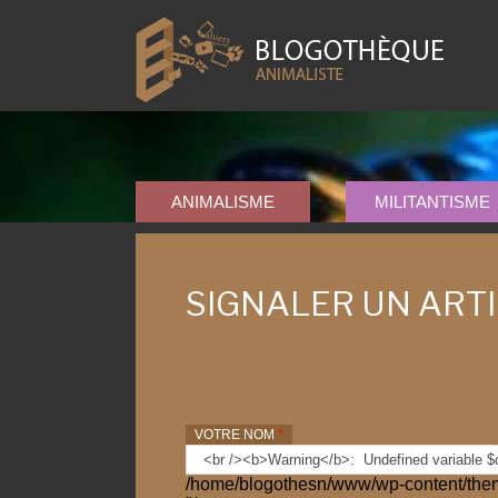
ANIMALISME
MILITANTISME
SIGNALER UN ART
VOTRE NOM
*
/home/blogothesn/www/wp-content/them