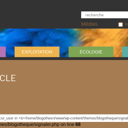
Médias
Te
EXPLOITATION
ÉCOLOGIE
ICLE
es/blogotheque/signaler.php on line
68