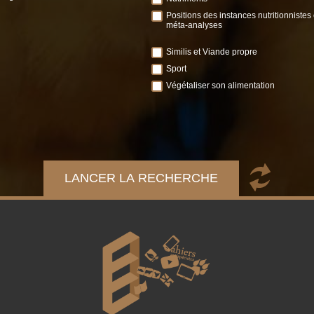
Positions des instances nutritionnistes 
méta-analyses
Similis et Viande propre
Sport
Végétaliser son alimentation
LANCER LA RECHERCHE