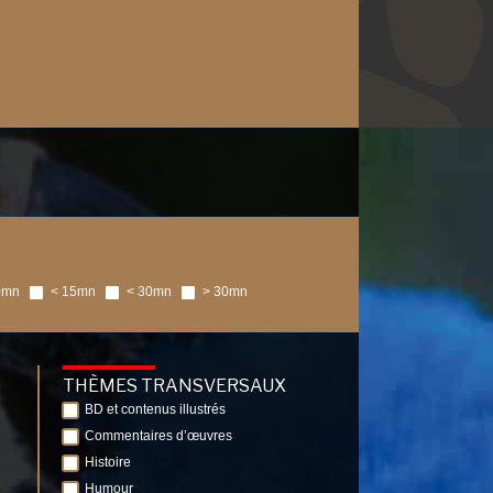
0mn
< 15mn
< 30mn
> 30mn
THÈMES TRANSVERSAUX
BD et contenus illustrés
Commentaires d’œuvres
Histoire
Humour