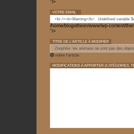
"/>
VOTRE EMAIL
*
/home/blogothesn/www/wp-content/them
"/>
TITRE DE L'ARTICLE À MODIFIER
relire l'article
MODIFICATIONS À APPORTER (CATÉGORIES, TE