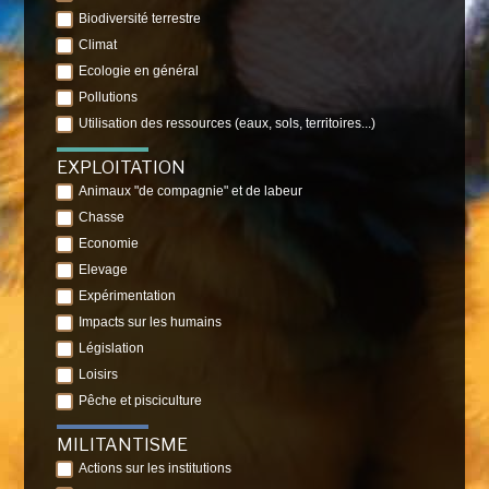
Biodiversité terrestre
Climat
Ecologie en général
Pollutions
Utilisation des ressources (eaux, sols, territoires...)
EXPLOITATION
Animaux "de compagnie" et de labeur
Chasse
Economie
Elevage
Expérimentation
Impacts sur les humains
Législation
Loisirs
Pêche et pisciculture
MILITANTISME
Actions sur les institutions