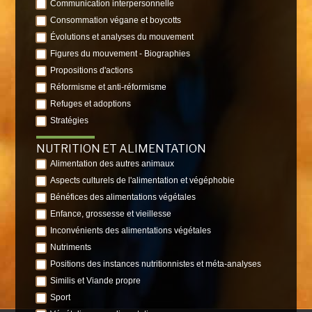
Communication interpersonnelle
Consommation végane et boycotts
Évolutions et analyses du mouvement
Figures du mouvement - Biographies
Propositions d'actions
Réformisme et anti-réformisme
Refuges et adoptions
Stratégies
NUTRITION ET ALIMENTATION
Alimentation des autres animaux
Aspects culturels de l'alimentation et végéphobie
Bénéfices des alimentations végétales
Enfance, grossesse et vieillesse
Inconvénients des alimentations végétales
Nutriments
Positions des instances nutritionnistes et méta-analyses
Similis et Viande propre
Sport