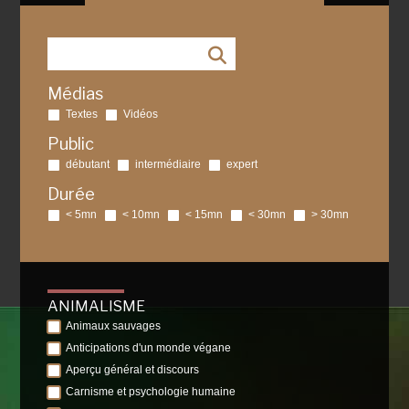
Médias
Textes
Vidéos
Public
débutant
intermédiaire
expert
Durée
< 5mn
< 10mn
< 15mn
< 30mn
> 30mn
ANIMALISME
Animaux sauvages
Anticipations d'un monde végane
Aperçu général et discours
Carnisme et psychologie humaine