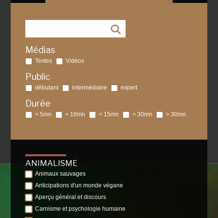
Médias
Textes
Vidéos
Public
débutant
intermédiaire
expert
Durée
< 5mn
< 10mn
< 15mn
< 30mn
> 30mn
ANIMALISME
Animaux sauvages
Anticipations d'un monde végane
Aperçu général et discours
Carnisme et psychologie humaine