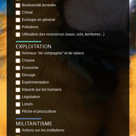
Biodiversité terrestre
Climat
Ecologie en général
Pollutions
Utilisation des ressources (eaux, sols, territoires...)
EXPLOITATION
Animaux "de compagnie" et de labeur
Chasse
Economie
Elevage
Expérimentation
Impacts sur les humains
Législation
Loisirs
Pêche et pisciculture
MILITANTISME
Actions sur les institutions