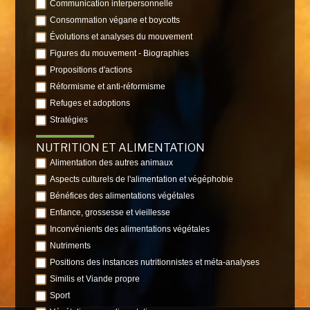
Communication interpersonnelle
Consommation végane et boycotts
Évolutions et analyses du mouvement
Figures du mouvement - Biographies
Propositions d'actions
Réformisme et anti-réformisme
Refuges et adoptions
Stratégies
NUTRITION ET ALIMENTATION
Alimentation des autres animaux
Aspects culturels de l'alimentation et végéphobie
Bénéfices des alimentations végétales
Enfance, grossesse et vieillesse
Inconvénients des alimentations végétales
Nutriments
Positions des instances nutritionnistes et méta-analyses
Similis et Viande propre
Sport