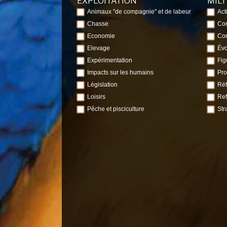
EXPLOITATION
MIL
Animaux "de compagnie" et de labeur
Act
Chasse
Com
Economie
Con
Elevage
Évo
Expérimentation
Fig
Impacts sur les humains
Pro
Législation
Réf
Loisirs
Ref
Pêche et pisciculture
Str