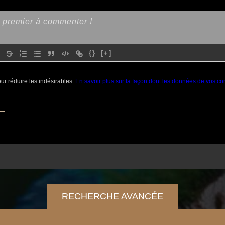
{}
[+]
our réduire les indésirables.
En savoir plus sur la façon dont les données de vos co
RECHERCHE AVANCÉE