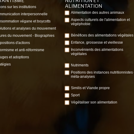
ITANTISME
NUTRITION ET
ALIMENTATION
ions sur les institutions
Alimentation des autres animaux
munication interpersonnelle
Aspects culturels de l'alimentation et
sommation végane et boycotts
végéphobie
lutions et analyses du mouvement
Bénéfices des alimentations végétales
ures du mouvement - Biographies
Enfance, grossesse et vieillesse
positions d'actions
Inconvénients des alimentations
ormisme et anti-réformisme
végétales
uges et adoptions
atégies
Nutriments
Positions des instances nutritionnistes 
méta-analyses
Similis et Viande propre
Sport
Végétaliser son alimentation