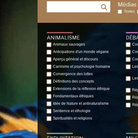
Médias
Textes
ANIMALISME
DÉB
Animaux sauvages
Con
Anticipations d'un monde végane
Con
Aperçu général et discours
Con
Carnisme et psychologie humaine
Les
Convergence des luttes
Les
Définitions des concepts
Extensions de la réflexion éthique
Rép
Fondamentaux éthiques
Rép
Idée de Nature et antinaturalisme
Rép
Sentience et éthologie
Spiritualités et religions