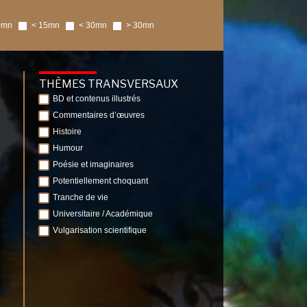
0mn
< 15mn
< 30mn
> 30mn
THÈMES TRANSVERSAUX
BD et contenus illustrés
Commentaires d’œuvres
Histoire
Humour
Poésie et imaginaires
Potentiellement choquant
Tranche de vie
Universitaire / Académique
Vulgarisation scientifique