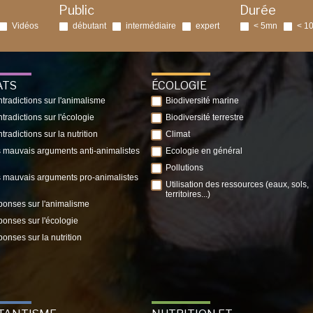
Public
Durée
Vidéos
débutant
intermédiaire
expert
< 5mn
< 1
ATS
ÉCOLOGIE
tradictions sur l'animalisme
Biodiversité marine
tradictions sur l'écologie
Biodiversité terrestre
tradictions sur la nutrition
Climat
 mauvais arguments anti-animalistes
Ecologie en général
Pollutions
 mauvais arguments pro-animalistes
Utilisation des ressources (eaux, sols,
territoires...)
onses sur l'animalisme
onses sur l'écologie
onses sur la nutrition