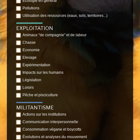
Ecologie en général
Pollutions
Utilisation des ressources (eaux, sols, territoires...)
EXPLOITATION
Animaux "de compagnie" et de labeur
Chasse
Economie
Elevage
Expérimentation
Impacts sur les humains
Législation
Loisirs
Pêche et pisciculture
MILITANTISME
Actions sur les institutions
Communication interpersonnelle
Consommation végane et boycotts
Évolutions et analyses du mouvement