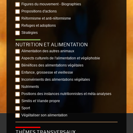
Figures du mouvement - Biographies
Propositions d'actions
Réformisme et anti-réformisme
Refuges et adoptions
Stratégies
NUTRITION ET ALIMENTATION
Alimentation des autres animaux
Aspects culturels de l'alimentation et végéphobie
Bénéfices des alimentations végétales
Enfance, grossesse et vieillesse
Inconvénients des alimentations végétales
Nutriments
Positions des instances nutritionnistes et méta-analyses
Similis et Viande propre
Sport
Végétaliser son alimentation
THÈMES TRANSVERSAUX