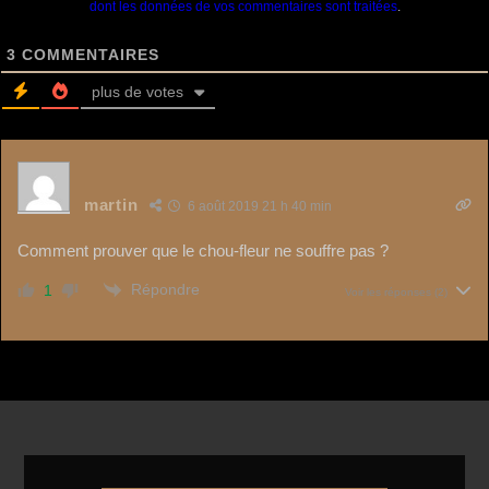
dont les données de vos commentaires sont traitées
.
3
COMMENTAIRES
plus de votes
martin
6 août 2019 21 h 40 min
Comment prouver que le chou-fleur ne souffre pas ?
Répondre
1
Voir les réponses
(2)