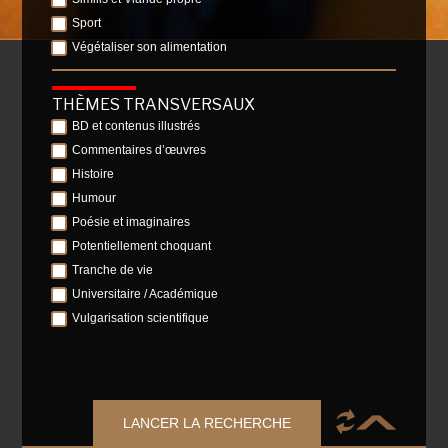
Sport
Végétaliser son alimentation
THÈMES TRANSVERSAUX
BD et contenus illustrés
Commentaires d’œuvres
Histoire
Humour
Poésie et imaginaires
Potentiellement choquant
Tranche de vie
Universitaire / Académique
Vulgarisation scientifique
LANCER LA RECHERCHE