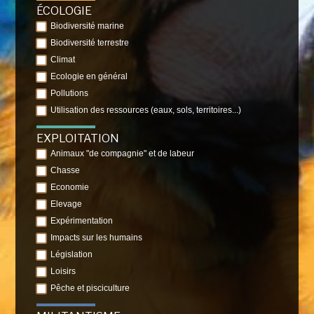
ÉCOLOGIE
Biodiversité marine
Biodiversité terrestre
Climat
Ecologie en général
Pollutions
Utilisation des ressources (eaux, sols, territoires...)
EXPLOITATION
Animaux "de compagnie" et de labeur
Chasse
Economie
Elevage
Expérimentation
Impacts sur les humains
Législation
Loisirs
Pêche et pisciculture