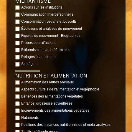
MILITANTISME
Actions sur les institutions
Communication interpersonnelle
Consommation végane et boycotts
Évolutions et analyses du mouvement
Figures du mouvement - Biographies
Propositions d'actions
Réformisme et anti-réformisme
Refuges et adoptions
Stratégies
NUTRITION ET ALIMENTATION
Alimentation des autres animaux
Aspects culturels de l'alimentation et végéphobie
Bénéfices des alimentations végétales
Enfance, grossesse et vieillesse
Inconvénients des alimentations végétales
Nutriments
Positions des instances nutritionnistes et méta-analyses
Similis et Viande propre