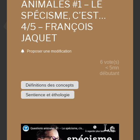
ANIMALES #1 – LE
SPÉCISME, C’EST…
4/5 – FRANÇOIS
JAQUET
Proposer une modification
6 vote(s)
< 5mn
débutant
Définitions des concepts
Sentience et éthologie