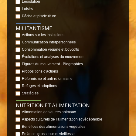
Législation
Loisirs
Pêche et pisciculture
MILITANTISME
Actions sur les institutions
Communication interpersonnelle
Consommation végane et boycotts
Évolutions et analyses du mouvement
Figures du mouvement - Biographies
Propositions d'actions
Réformisme et anti-réformisme
Refuges et adoptions
Stratégies
NUTRITION ET ALIMENTATION
Alimentation des autres animaux
Aspects culturels de l'alimentation et végéphobie
Bénéfices des alimentations végétales
Enfance, grossesse et vieillesse