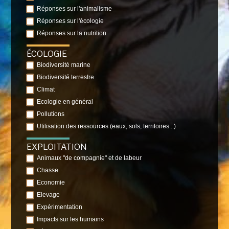
Réponses sur l'animalisme
Réponses sur l'écologie
Réponses sur la nutrition
ÉCOLOGIE
Biodiversité marine
Biodiversité terrestre
Climat
Ecologie en général
Pollutions
Utilisation des ressources (eaux, sols, territoires...)
EXPLOITATION
Animaux "de compagnie" et de labeur
Chasse
Economie
Elevage
Expérimentation
Impacts sur les humains