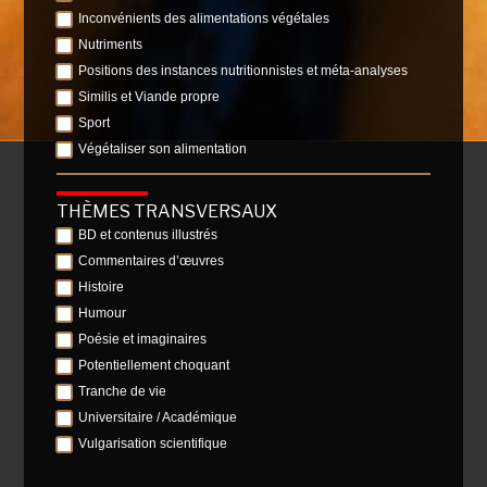
Inconvénients des alimentations végétales
Nutriments
Positions des instances nutritionnistes et méta-analyses
Similis et Viande propre
Sport
Végétaliser son alimentation
THÈMES TRANSVERSAUX
BD et contenus illustrés
Commentaires d’œuvres
Histoire
Humour
Poésie et imaginaires
Potentiellement choquant
Tranche de vie
Universitaire / Académique
Vulgarisation scientifique