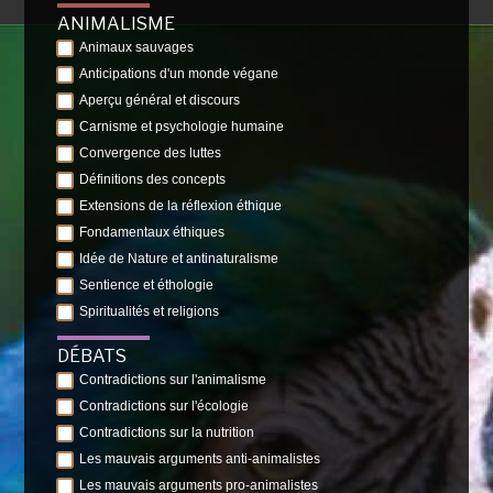
ANIMALISME
Animaux sauvages
Anticipations d'un monde végane
Aperçu général et discours
Carnisme et psychologie humaine
Convergence des luttes
Définitions des concepts
Extensions de la réflexion éthique
Fondamentaux éthiques
Idée de Nature et antinaturalisme
Sentience et éthologie
Spiritualités et religions
DÉBATS
Contradictions sur l'animalisme
Contradictions sur l'écologie
Contradictions sur la nutrition
Les mauvais arguments anti-animalistes
Les mauvais arguments pro-animalistes