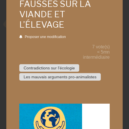
FAUSSES SUR LA
VIANDE ET
L’ÉLEVAGE
Proposer une modification
7 vote(s)
< 5mn
intermédiaire
Contradictions sur l'écologie
Les mauvais arguments pro-animalistes