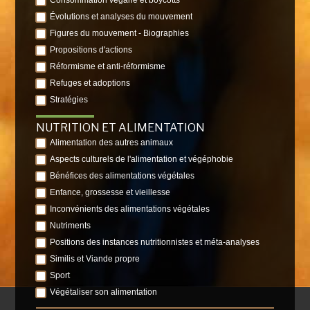
Consommation végane et boycotts
Évolutions et analyses du mouvement
Figures du mouvement - Biographies
Propositions d'actions
Réformisme et anti-réformisme
Refuges et adoptions
Stratégies
NUTRITION ET ALIMENTATION
Alimentation des autres animaux
Aspects culturels de l'alimentation et végéphobie
Bénéfices des alimentations végétales
Enfance, grossesse et vieillesse
Inconvénients des alimentations végétales
Nutriments
Positions des instances nutritionnistes et méta-analyses
Similis et Viande propre
Sport
Végétaliser son alimentation