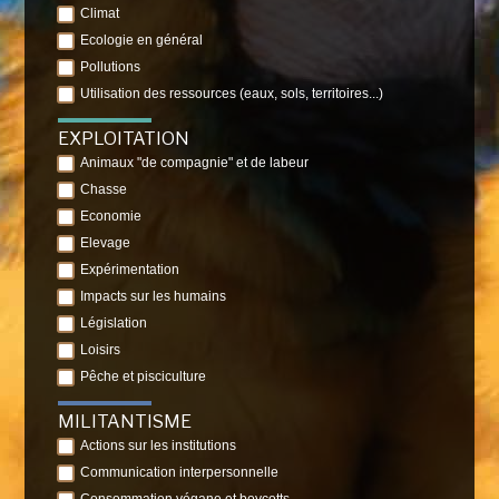
Climat
Ecologie en général
Pollutions
Utilisation des ressources (eaux, sols, territoires...)
EXPLOITATION
Animaux "de compagnie" et de labeur
Chasse
Economie
Elevage
Expérimentation
Impacts sur les humains
Législation
Loisirs
Pêche et pisciculture
MILITANTISME
Actions sur les institutions
Communication interpersonnelle