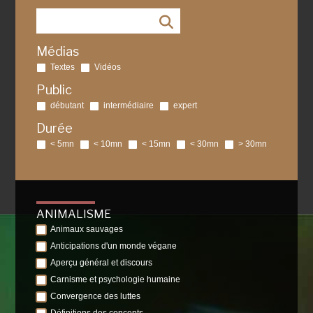
Médias
Textes
Vidéos
Public
débutant
intermédiaire
expert
Durée
< 5mn
< 10mn
< 15mn
< 30mn
> 30mn
ANIMALISME
Animaux sauvages
Anticipations d'un monde végane
Aperçu général et discours
Carnisme et psychologie humaine
Convergence des luttes