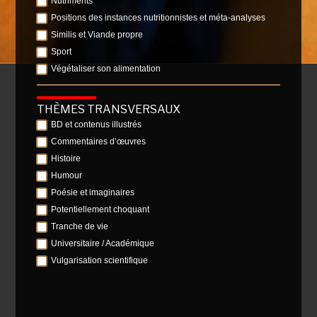
Nutriments
Positions des instances nutritionnistes et méta-analyses
Similis et Viande propre
Sport
Végétaliser son alimentation
THÈMES TRANSVERSAUX
BD et contenus illustrés
Commentaires d’œuvres
Histoire
Humour
Poésie et imaginaires
Potentiellement choquant
Tranche de vie
Universitaire / Académique
Vulgarisation scientifique