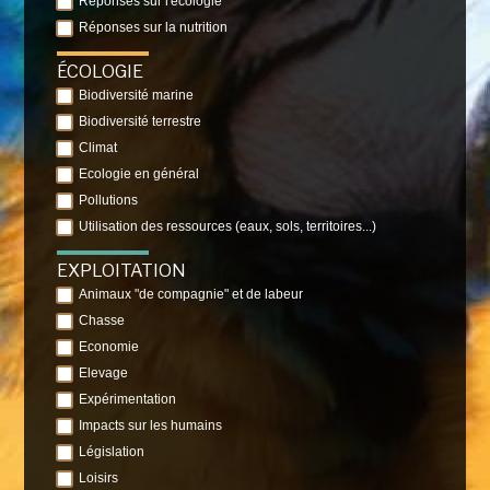
Réponses sur l'écologie
Réponses sur la nutrition
ÉCOLOGIE
Biodiversité marine
Biodiversité terrestre
Climat
Ecologie en général
Pollutions
Utilisation des ressources (eaux, sols, territoires...)
EXPLOITATION
Animaux "de compagnie" et de labeur
Chasse
Economie
Elevage
Expérimentation
Impacts sur les humains
Législation
Loisirs