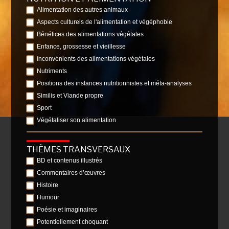
Alimentation des autres animaux
Aspects culturels de l'alimentation et végéphobie
Bénéfices des alimentations végétales
Enfance, grossesse et vieillesse
Inconvénients des alimentations végétales
Nutriments
Positions des instances nutritionnistes et méta-analyses
Similis et Viande propre
Sport
Végétaliser son alimentation
THÈMES TRANSVERSAUX
BD et contenus illustrés
Commentaires d’œuvres
Histoire
Humour
Poésie et imaginaires
Potentiellement choquant