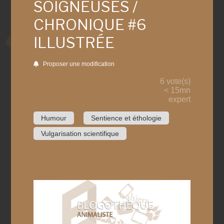
SOIGNEUSES /
CHRONIQUE #6
ILLUSTRÉE
Proposer une modification
6 vote(s)
< 15mn
expert
Humour
Sentience et éthologie
Vulgarisation scientifique