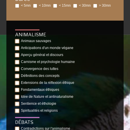
< 5mn
< 10mn
< 15mn
< 30mn
> 30mn
ANIMALISME
Animaux sauvages
Anticipations d'un monde végane
Aperçu général et discours
Carnisme et psychologie humaine
Convergence des luttes
Définitions des concepts
Extensions de la réflexion éthique
Fondamentaux éthiques
Idée de Nature et antinaturalisme
Sentience et éthologie
Spiritualités et religions
DÉBATS
Contradictions sur l'animalisme