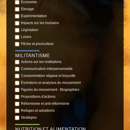
Economie
Elevage
Expérimentation
Impacts sur les humains
Législation
Loisirs
Pêche et pisciculture
MILITANTISME
Actions sur les institutions
Communication interpersonnelle
Consommation végane et boycotts
Évolutions et analyses du mouvement
Figures du mouvement - Biographies
Propositions d'actions
Réformisme et anti-réformisme
Refuges et adoptions
Stratégies
NUTRITION ET ALIMENTATION