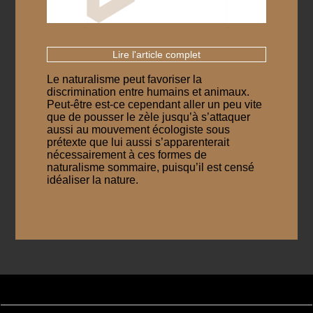
Lire l'article complet
Le naturalisme peut favoriser la
discrimination entre humains et animaux.
Peut-être est-ce cependant aller un peu vite
que de pousser le zèle jusqu’à s’attaquer
aussi au mouvement écologiste sous
prétexte que lui aussi s’apparenterait
nécessairement à ces formes de
naturalisme sommaire, puisqu’il est censé
idéaliser la nature.