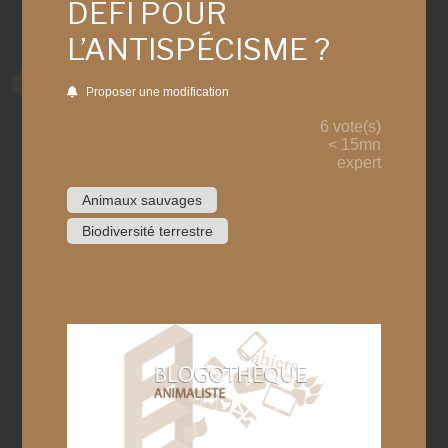
DÉFI POUR
L’ANTISPÉCISME ?
Proposer une modification
6 vote(s)
< 15mn
expert
Animaux sauvages
Biodiversité terrestre