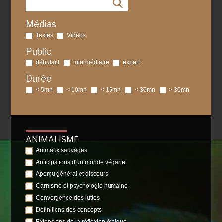
Médias
Textes
Vidéos
Public
débutant
intermédiaire
expert
Durée
< 5mn
< 10mn
< 15mn
< 30mn
> 30mn
ANIMALISME
Animaux sauvages
Anticipations d'un monde végane
Aperçu général et discours
Carnisme et psychologie humaine
Convergence des luttes
Définitions des concepts
Extensions de la réflexion éthique