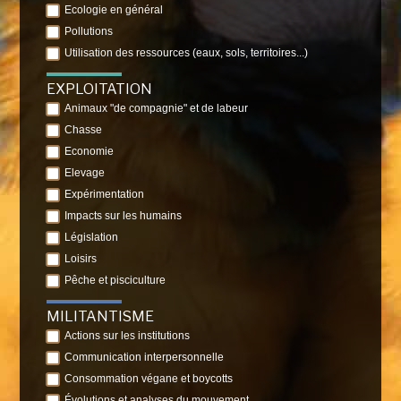
Ecologie en général
Pollutions
Utilisation des ressources (eaux, sols, territoires...)
EXPLOITATION
Animaux "de compagnie" et de labeur
Chasse
Economie
Elevage
Expérimentation
Impacts sur les humains
Législation
Loisirs
Pêche et pisciculture
MILITANTISME
Actions sur les institutions
Communication interpersonnelle
Consommation végane et boycotts
Évolutions et analyses du mouvement