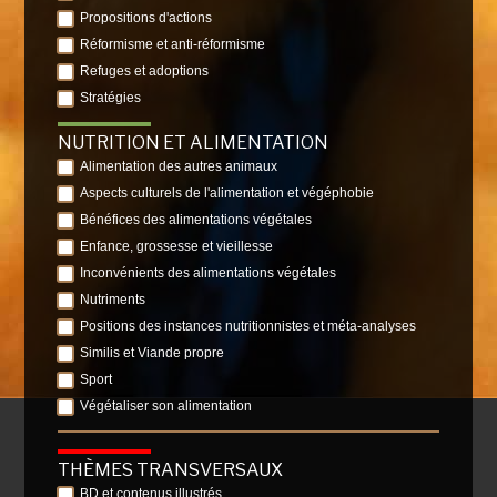
Propositions d'actions
Réformisme et anti-réformisme
Refuges et adoptions
Stratégies
NUTRITION ET ALIMENTATION
Alimentation des autres animaux
Aspects culturels de l'alimentation et végéphobie
Bénéfices des alimentations végétales
Enfance, grossesse et vieillesse
Inconvénients des alimentations végétales
Nutriments
Positions des instances nutritionnistes et méta-analyses
Similis et Viande propre
Sport
Végétaliser son alimentation
THÈMES TRANSVERSAUX
BD et contenus illustrés