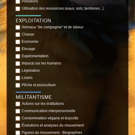
Pollutions
Utilisation des ressources (eaux, sols, territoires...)
EXPLOITATION
Animaux "de compagnie" et de labeur
Chasse
Economie
Elevage
Expérimentation
Impacts sur les humains
Législation
Loisirs
Pêche et pisciculture
MILITANTISME
Actions sur les institutions
Communication interpersonnelle
Consommation végane et boycotts
Évolutions et analyses du mouvement
Figures du mouvement - Biographies