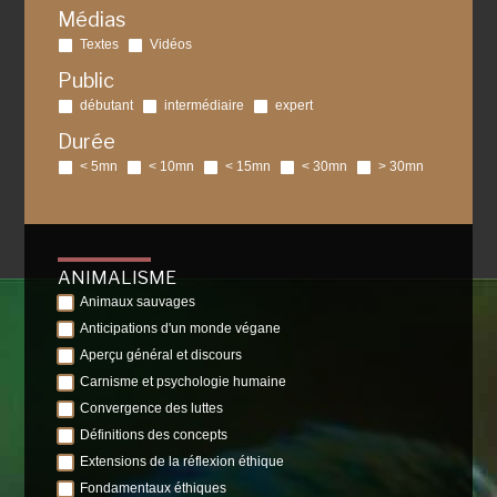
Médias
Textes
Vidéos
Public
débutant
intermédiaire
expert
Durée
< 5mn
< 10mn
< 15mn
< 30mn
> 30mn
ANIMALISME
Animaux sauvages
Anticipations d'un monde végane
Aperçu général et discours
Carnisme et psychologie humaine
Convergence des luttes
Définitions des concepts
Extensions de la réflexion éthique
Fondamentaux éthiques