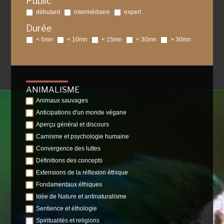
Public
débutant
intermédiaire
expert
Durée
< 5mn
< 10mn
< 15mn
< 30mn
> 30mn
ANIMALISME
Animaux sauvages
Anticipations d'un monde végane
Aperçu général et discours
Carnisme et psychologie humaine
Convergence des luttes
Définitions des concepts
Extensions de la réflexion éthique
Fondamentaux éthiques
Idée de Nature et antinaturalisme
Sentience et éthologie
Spiritualités et religions