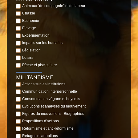
Animaux "de compagnie" et de labeur
Chasse
Economie
Elevage
Expérimentation
Impacts sur les humains
Législation
Loisirs
Pêche et pisciculture
MILITANTISME
Actions sur les institutions
Communication interpersonnelle
Consommation végane et boycotts
Évolutions et analyses du mouvement
Figures du mouvement - Biographies
Propositions d'actions
Réformisme et anti-réformisme
Refuges et adoptions