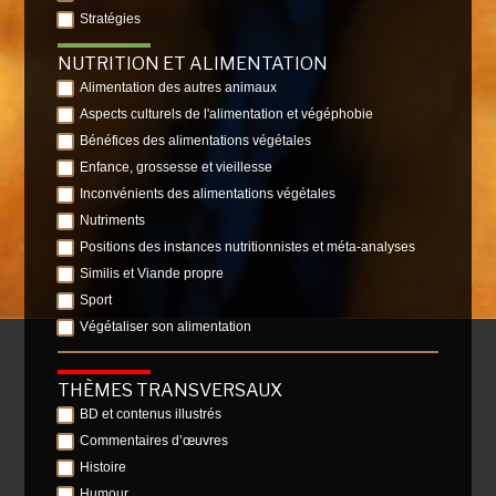
Stratégies
NUTRITION ET ALIMENTATION
Alimentation des autres animaux
Aspects culturels de l'alimentation et végéphobie
Bénéfices des alimentations végétales
Enfance, grossesse et vieillesse
Inconvénients des alimentations végétales
Nutriments
Positions des instances nutritionnistes et méta-analyses
Similis et Viande propre
Sport
Végétaliser son alimentation
THÈMES TRANSVERSAUX
BD et contenus illustrés
Commentaires d’œuvres
Histoire
Humour