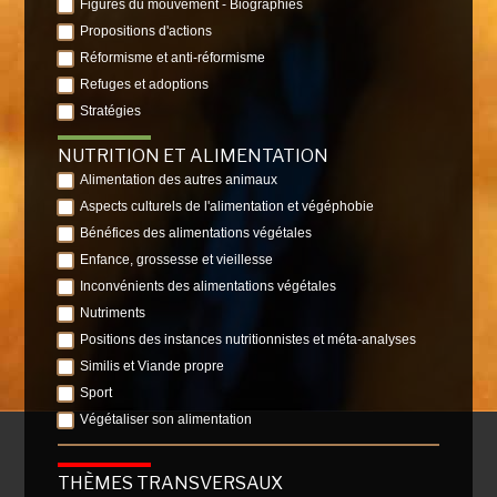
Figures du mouvement - Biographies
Propositions d'actions
Réformisme et anti-réformisme
Refuges et adoptions
Stratégies
NUTRITION ET ALIMENTATION
Alimentation des autres animaux
Aspects culturels de l'alimentation et végéphobie
Bénéfices des alimentations végétales
Enfance, grossesse et vieillesse
Inconvénients des alimentations végétales
Nutriments
Positions des instances nutritionnistes et méta-analyses
Similis et Viande propre
Sport
Végétaliser son alimentation
THÈMES TRANSVERSAUX