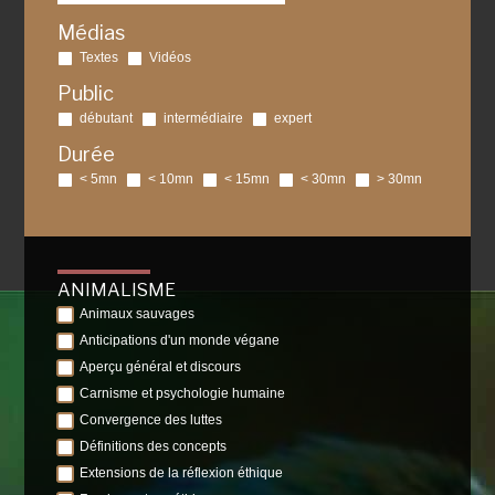
Médias
Textes
Vidéos
Public
débutant
intermédiaire
expert
Durée
< 5mn
< 10mn
< 15mn
< 30mn
> 30mn
ANIMALISME
Animaux sauvages
Anticipations d'un monde végane
Aperçu général et discours
Carnisme et psychologie humaine
Convergence des luttes
Définitions des concepts
Extensions de la réflexion éthique