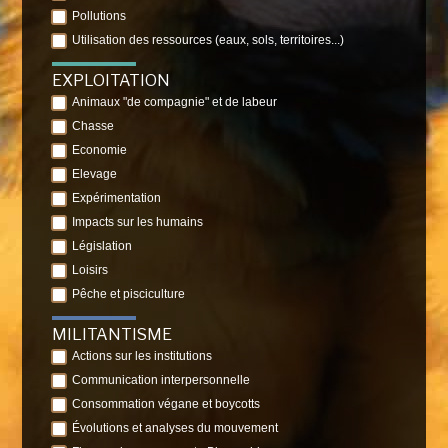
Pollutions
Utilisation des ressources (eaux, sols, territoires...)
EXPLOITATION
Animaux "de compagnie" et de labeur
Chasse
Economie
Elevage
Expérimentation
Impacts sur les humains
Législation
Loisirs
Pêche et pisciculture
MILITANTISME
Actions sur les institutions
Communication interpersonnelle
Consommation végane et boycotts
Évolutions et analyses du mouvement