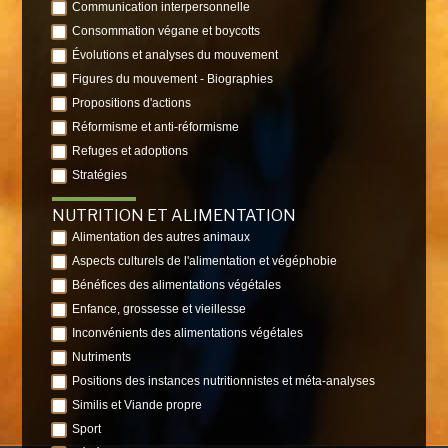
Communication interpersonnelle
Consommation végane et boycotts
Évolutions et analyses du mouvement
Figures du mouvement - Biographies
Propositions d'actions
Réformisme et anti-réformisme
Refuges et adoptions
Stratégies
NUTRITION ET ALIMENTATION
Alimentation des autres animaux
Aspects culturels de l'alimentation et végéphobie
Bénéfices des alimentations végétales
Enfance, grossesse et vieillesse
Inconvénients des alimentations végétales
Nutriments
Positions des instances nutritionnistes et méta-analyses
Similis et Viande propre
Sport