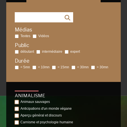
Médias
Textes
Vidéos
Public
débutant
intermédiaire
expert
Durée
< 5mn
< 10mn
< 15mn
< 30mn
> 30mn
ANIMALISME
Animaux sauvages
Anticipations d'un monde végane
Aperçu général et discours
Carnisme et psychologie humaine