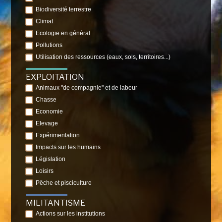
Biodiversité terrestre
Climat
Ecologie en général
Pollutions
Utilisation des ressources (eaux, sols, territoires...)
EXPLOITATION
Animaux "de compagnie" et de labeur
Chasse
Economie
Elevage
Expérimentation
Impacts sur les humains
Législation
Loisirs
Pêche et pisciculture
MILITANTISME
Actions sur les institutions