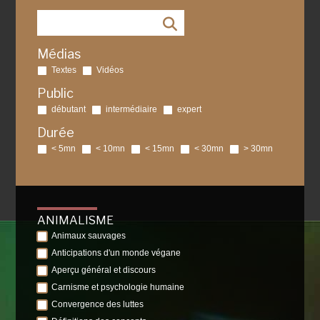
Médias
Textes
Vidéos
Public
débutant
intermédiaire
expert
Durée
< 5mn
< 10mn
< 15mn
< 30mn
> 30mn
ANIMALISME
Animaux sauvages
Anticipations d'un monde végane
Aperçu général et discours
Carnisme et psychologie humaine
Convergence des luttes