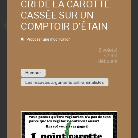
CRI DE LA CAROTTE
CASSÉE SUR UN
COMPTOIR D’ÉTAIN
Proposer une modification
2 vote(s)
< 5mn
débutant
Humour
Les mauvais arguments anti-animalistes