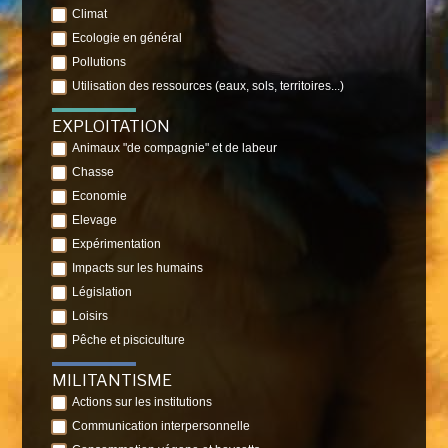
Climat
Ecologie en général
Pollutions
Utilisation des ressources (eaux, sols, territoires...)
EXPLOITATION
Animaux "de compagnie" et de labeur
Chasse
Economie
Elevage
Expérimentation
Impacts sur les humains
Législation
Loisirs
Pêche et pisciculture
MILITANTISME
Actions sur les institutions
Communication interpersonnelle