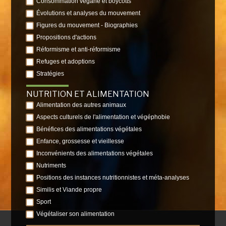
Consommation végane et boycotts
Évolutions et analyses du mouvement
Figures du mouvement - Biographies
Propositions d'actions
Réformisme et anti-réformisme
Refuges et adoptions
Stratégies
NUTRITION ET ALIMENTATION
Alimentation des autres animaux
Aspects culturels de l'alimentation et végéphobie
Bénéfices des alimentations végétales
Enfance, grossesse et vieillesse
Inconvénients des alimentations végétales
Nutriments
Positions des instances nutritionnistes et méta-analyses
Similis et Viande propre
Sport
Végétaliser son alimentation