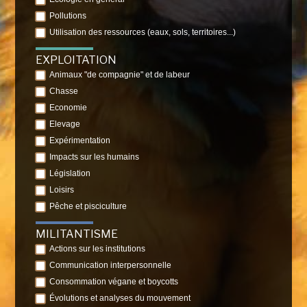
Pollutions
Utilisation des ressources (eaux, sols, territoires...)
EXPLOITATION
Animaux "de compagnie" et de labeur
Chasse
Economie
Elevage
Expérimentation
Impacts sur les humains
Législation
Loisirs
Pêche et pisciculture
MILITANTISME
Actions sur les institutions
Communication interpersonnelle
Consommation végane et boycotts
Évolutions et analyses du mouvement