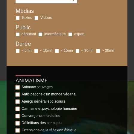
Médias
Textes
Vidéos
Public
débutant
intermédiaire
expert
Durée
< 5mn
< 10mn
< 15mn
< 30mn
> 30mn
ANIMALISME
Animaux sauvages
Anticipations d'un monde végane
Aperçu général et discours
Carnisme et psychologie humaine
Convergence des luttes
Définitions des concepts
Extensions de la réflexion éthique