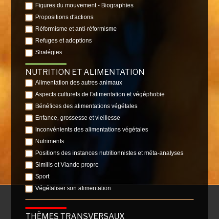
Figures du mouvement - Biographies
Propositions d'actions
Réformisme et anti-réformisme
Refuges et adoptions
Stratégies
NUTRITION ET ALIMENTATION
Alimentation des autres animaux
Aspects culturels de l'alimentation et végéphobie
Bénéfices des alimentations végétales
Enfance, grossesse et vieillesse
Inconvénients des alimentations végétales
Nutriments
Positions des instances nutritionnistes et méta-analyses
Similis et Viande propre
Sport
Végétaliser son alimentation
THÈMES TRANSVERSAUX