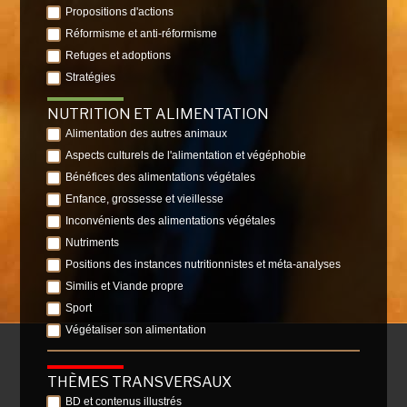
Propositions d'actions
Réformisme et anti-réformisme
Refuges et adoptions
Stratégies
NUTRITION ET ALIMENTATION
Alimentation des autres animaux
Aspects culturels de l'alimentation et végéphobie
Bénéfices des alimentations végétales
Enfance, grossesse et vieillesse
Inconvénients des alimentations végétales
Nutriments
Positions des instances nutritionnistes et méta-analyses
Similis et Viande propre
Sport
Végétaliser son alimentation
THÈMES TRANSVERSAUX
BD et contenus illustrés