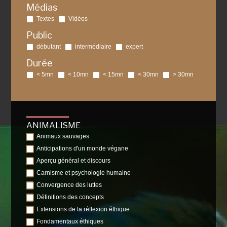
Médias
Textes
Vidéos
Public
débutant
intermédiaire
expert
Durée
< 5mn
< 10mn
< 15mn
< 30mn
> 30mn
ANIMALISME
Animaux sauvages
Anticipations d'un monde végane
Aperçu général et discours
Carnisme et psychologie humaine
Convergence des luttes
Définitions des concepts
Extensions de la réflexion éthique
Fondamentaux éthiques