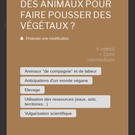
DES ANIMAUX POUR
FAIRE POUSSER DES
VÉGÉTAUX ?
Proposer une modification
6 vote(s)
< 15mn
intermédiaire
Animaux "de compagnie" et de labeur
Anticipations d'un monde végane
Elevage
Utilisation des ressources (eaux, sols,
territoires...)
Vulgarisation scientifique