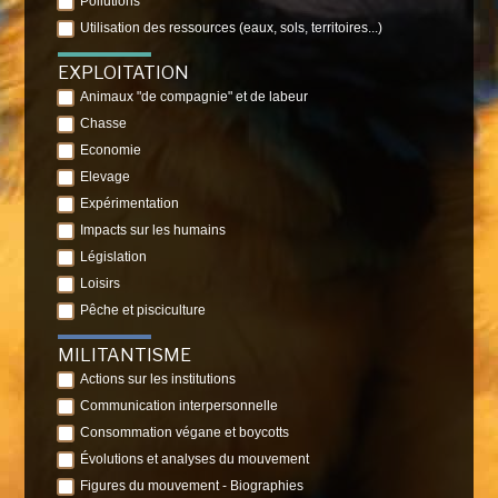
Pollutions
Utilisation des ressources (eaux, sols, territoires...)
EXPLOITATION
Animaux "de compagnie" et de labeur
Chasse
Economie
Elevage
Expérimentation
Impacts sur les humains
Législation
Loisirs
Pêche et pisciculture
MILITANTISME
Actions sur les institutions
Communication interpersonnelle
Consommation végane et boycotts
Évolutions et analyses du mouvement
Figures du mouvement - Biographies