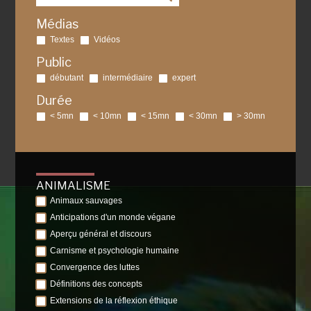
Médias
Textes
Vidéos
Public
débutant
intermédiaire
expert
Durée
< 5mn
< 10mn
< 15mn
< 30mn
> 30mn
ANIMALISME
Animaux sauvages
Anticipations d'un monde végane
Aperçu général et discours
Carnisme et psychologie humaine
Convergence des luttes
Définitions des concepts
Extensions de la réflexion éthique