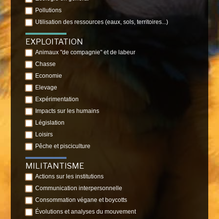
Pollutions
Utilisation des ressources (eaux, sols, territoires...)
EXPLOITATION
Animaux "de compagnie" et de labeur
Chasse
Economie
Elevage
Expérimentation
Impacts sur les humains
Législation
Loisirs
Pêche et pisciculture
MILITANTISME
Actions sur les institutions
Communication interpersonnelle
Consommation végane et boycotts
Évolutions et analyses du mouvement