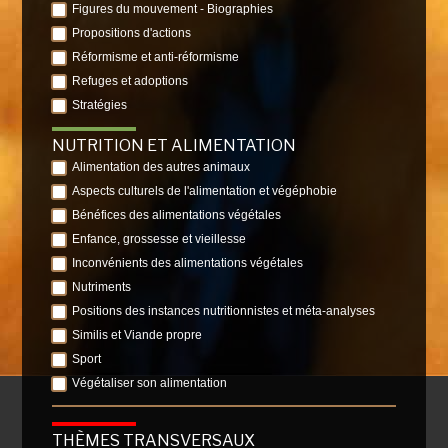
Figures du mouvement - Biographies
Propositions d'actions
Réformisme et anti-réformisme
Refuges et adoptions
Stratégies
NUTRITION ET ALIMENTATION
Alimentation des autres animaux
Aspects culturels de l'alimentation et végéphobie
Bénéfices des alimentations végétales
Enfance, grossesse et vieillesse
Inconvénients des alimentations végétales
Nutriments
Positions des instances nutritionnistes et méta-analyses
Similis et Viande propre
Sport
Végétaliser son alimentation
THÈMES TRANSVERSAUX