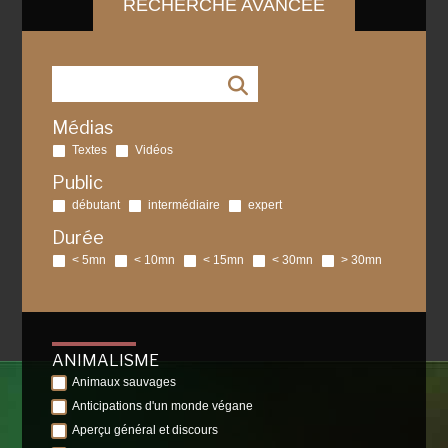
RECHERCHE AVANCÉE
Médias
Textes
Vidéos
Public
débutant
intermédiaire
expert
Durée
< 5mn
< 10mn
< 15mn
< 30mn
> 30mn
ANIMALISME
Animaux sauvages
Anticipations d'un monde végane
Aperçu général et discours