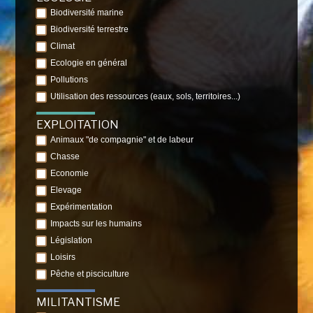
Biodiversité marine
Biodiversité terrestre
Climat
Ecologie en général
Pollutions
Utilisation des ressources (eaux, sols, territoires...)
EXPLOITATION
Animaux "de compagnie" et de labeur
Chasse
Economie
Elevage
Expérimentation
Impacts sur les humains
Législation
Loisirs
Pêche et pisciculture
MILITANTISME