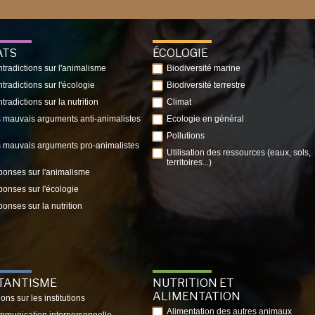
ATS
ÉCOLOGIE
tradictions sur l'animalisme
Biodiversité marine
tradictions sur l'écologie
Biodiversité terrestre
tradictions sur la nutrition
Climat
 mauvais arguments anti-animalistes
Ecologie en général
Pollutions
 mauvais arguments pro-animalistes
Utilisation des ressources (eaux, sols,
territoires...)
onses sur l'animalisme
onses sur l'écologie
onses sur la nutrition
ITANTISME
NUTRITION ET
ALIMENTATION
ions sur les institutions
Alimentation des autres animaux
munication interpersonnelle