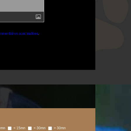
mmentaires sont traitées
.
0mn
< 15mn
< 30mn
> 30mn