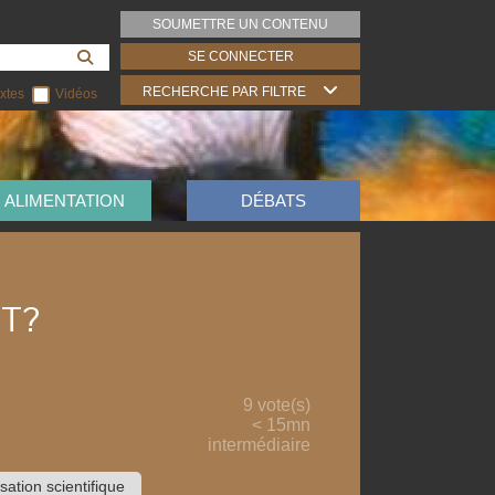
SOUMETTRE UN CONTENU
SE CONNECTER
RECHERCHE PAR FILTRE
xtes
Vidéos
ALIMENTATION
DÉBATS
NT?
9 vote(s)
< 15mn
intermédiaire
sation scientifique