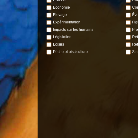
Economie
Con
Elevage
Évo
Expérimentation
Fig
Impacts sur les humains
Pro
Législation
Réf
Loisirs
Ref
Pêche et pisciculture
Str