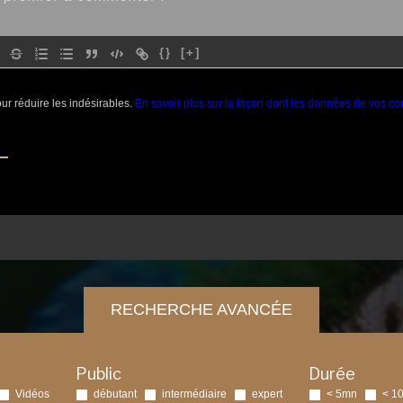
{}
[+]
our réduire les indésirables.
En savoir plus sur la façon dont les données de vos co
RECHERCHE AVANCÉE
Public
Durée
Vidéos
débutant
intermédiaire
expert
< 5mn
< 1