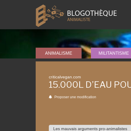
ANIMALISME
MILITANTISME
criticalvegan.com
15.000L D’EAU PO
Proposer une modification
Les mauvais arguments pro-animalistes