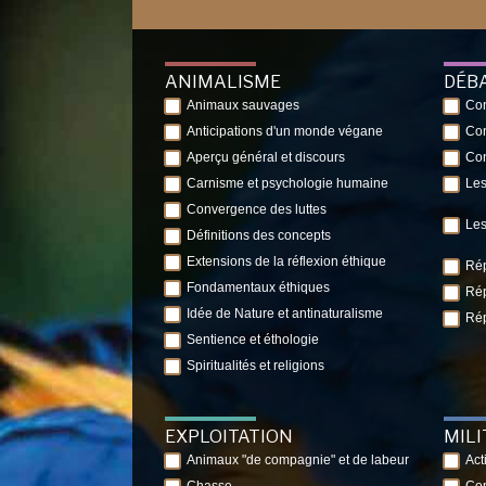
ANIMALISME
DÉB
Animaux sauvages
Con
Anticipations d'un monde végane
Con
Aperçu général et discours
Con
Carnisme et psychologie humaine
Les
Convergence des luttes
Les
Définitions des concepts
Extensions de la réflexion éthique
Rép
Fondamentaux éthiques
Rép
Idée de Nature et antinaturalisme
Rép
Sentience et éthologie
Spiritualités et religions
EXPLOITATION
MIL
Animaux "de compagnie" et de labeur
Act
Chasse
Com