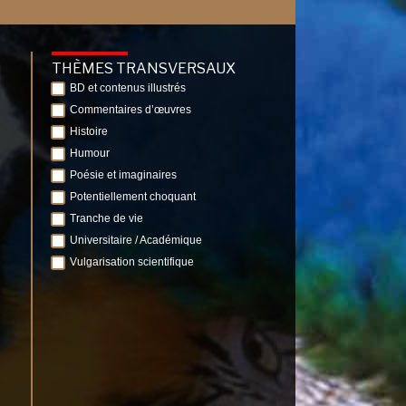
THÈMES TRANSVERSAUX
BD et contenus illustrés
Commentaires d’œuvres
Histoire
Humour
Poésie et imaginaires
Potentiellement choquant
Tranche de vie
Universitaire / Académique
Vulgarisation scientifique