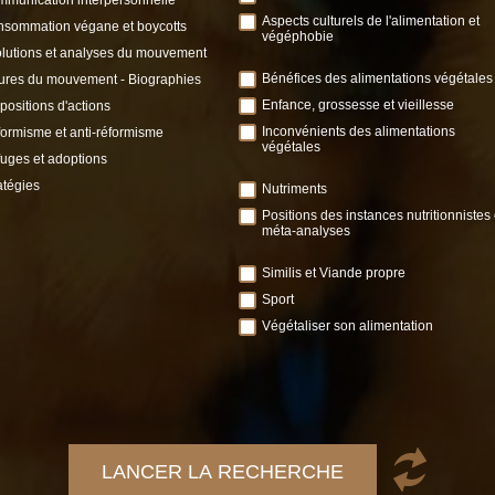
Aspects culturels de l'alimentation et
sommation végane et boycotts
végéphobie
lutions et analyses du mouvement
Bénéfices des alimentations végétales
ures du mouvement - Biographies
Enfance, grossesse et vieillesse
positions d'actions
Inconvénients des alimentations
ormisme et anti-réformisme
végétales
uges et adoptions
atégies
Nutriments
Positions des instances nutritionnistes 
méta-analyses
Similis et Viande propre
Sport
Végétaliser son alimentation
LANCER LA RECHERCHE